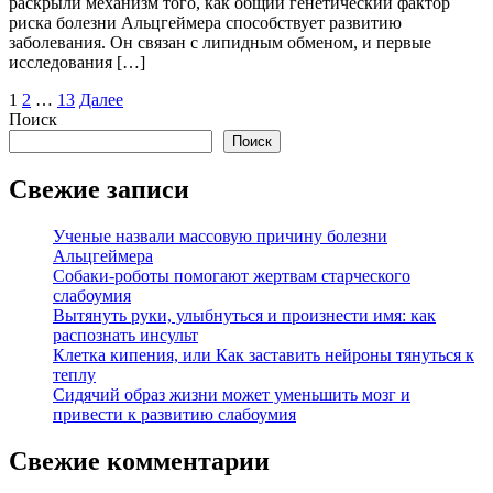
раскрыли механизм того, как общий генетический фактор
риска болезни Альцгеймера способствует развитию
заболевания. Он связан с липидным обменом, и первые
исследования […]
Пагинация
1
2
…
13
Далее
Поиск
записей
Поиск
Свежие записи
Ученые назвали массовую причину болезни
Альцгеймера
Собаки-роботы помогают жертвам старческого
слабоумия
Вытянуть руки, улыбнуться и произнести имя: как
распознать инсульт
Клетка кипения, или Как заставить нейроны тянуться к
теплу
Сидячий образ жизни может уменьшить мозг и
привести к развитию слабоумия
Свежие комментарии