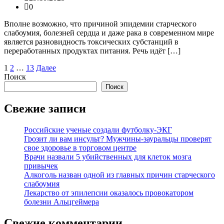
0
Вполне возможно, что причиной эпидемии старческого
слабоумия, болезней сердца и даже рака в современном мире
является разновидность токсических субстанций в
переработанных продуктах питания. Речь идёт […]
Пагинация
1
2
…
13
Далее
Поиск
записей
Поиск
Свежие записи
Российские ученые создали футболку-ЭКГ
Грозит ли вам инсульт? Мужчины-зауральцы проверят
свое здоровье в торговом центре
Врачи назвали 5 убийственных для клеток мозга
привычек
Алкоголь назван одной из главных причин старческого
слабоумия
Лекарство от эпилепсии оказалось провокатором
болезни Альцгеймера
Свежие комментарии