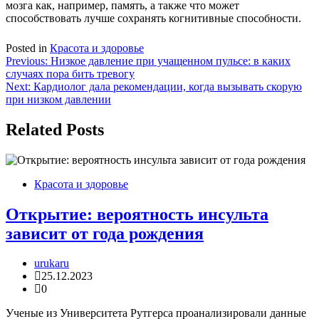
мозга как, например, память, а также что может
способствовать лучше сохранять когнитивные способности.
Posted in
Красота и здоровье
Навигация
Previous:
Низкое давление при учащенном пульсе: в каких
случаях пора бить тревогу
по
Next:
Кардиолог дала рекомендации, когда вызывать скорую
записям
при низком давлении
Related Posts
Красота и здоровье
Открытие: вероятность инсульта
зависит от года рождения
urukaru
25.12.2023
0
Ученые из Университета Рутгерса проанализировали данные