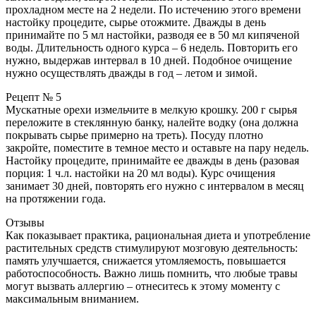
прохладном месте на 2 недели. По истечению этого времени
настойку процедите, сырье отожмите. Дважды в день
принимайте по 5 мл настойки, разводя ее в 50 мл кипяченой
воды. Длительность одного курса – 6 недель. Повторить его
нужно, выдержав интервал в 10 дней. Подобное очищение
нужно осуществлять дважды в год – летом и зимой.
Рецепт № 5
Мускатные орехи измельчите в мелкую крошку. 200 г сырья
переложите в стеклянную банку, налейте водку (она должна
покрывать сырье примерно на треть). Посуду плотно
закройте, поместите в темное место и оставьте на пару недель.
Настойку процедите, принимайте ее дважды в день (разовая
порция: 1 ч.л. настойки на 20 мл воды). Курс очищения
занимает 30 дней, повторять его нужно с интервалом в месяц
на протяжении года.
Отзывы
Как показывает практика, рациональная диета и употребление
растительных средств стимулируют мозговую деятельность:
память улучшается, снижается утомляемость, повышается
работоспособность. Важно лишь помнить, что любые травы
могут вызвать аллергию – отнеситесь к этому моменту с
максимальным вниманием.