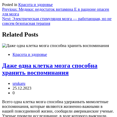
Posted in
Красота и здоровье
Навигация
Previous:
Медики: недостаток витамина Е в рационе опасен
для мозга
по
Next:
Электрическая стимуляция мозга — работающая, но не
записям
совсем безопасная терапия
Related Posts
Красота и здоровье
Даже одна клетка мозга способна
хранить воспоминания
urukaru
25.12.2023
0
Всего одна клетка мозга способна удерживать мимолетные
воспоминания, которые являются жизненно-важными в
нашей повседневной жизни, сообщили американские ученые.
Ученые провели исследование, в ходе которого выяснили,