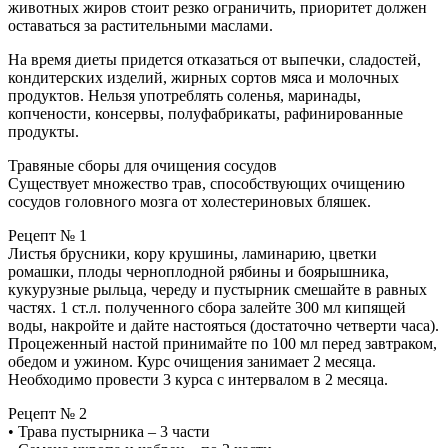
животных жиров стоит резко ограничить, приоритет должен
оставаться за растительными маслами.
На время диеты придется отказаться от выпечки, сладостей,
кондитерских изделий, жирных сортов мяса и молочных
продуктов. Нельзя употреблять соленья, маринады,
копчености, консервы, полуфабрикаты, рафинированные
продукты.
Травяные сборы для очищения сосудов
Существует множество трав, способствующих очищению
сосудов головного мозга от холестериновых бляшек.
Рецепт № 1
Листья брусники, кору крушины, ламинарию, цветки
ромашки, плоды черноплодной рябины и боярышника,
кукурузные рыльца, череду и пустырник смешайте в равных
частях. 1 ст.л. полученного сбора залейте 300 мл кипящей
воды, накройте и дайте настояться (достаточно четверти часа).
Процеженный настой принимайте по 100 мл перед завтраком,
обедом и ужином. Курс очищения занимает 2 месяца.
Необходимо провести 3 курса с интервалом в 2 месяца.
Рецепт № 2
• Трава пустырника – 3 части