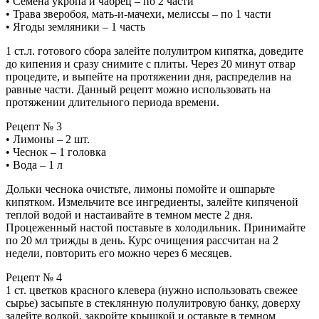
• Семена укропа и чабрец – по 2 части
• Трава зверобоя, мать-и-мачехи, мелиссы – по 1 части
• Ягоды земляники – 1 часть
1 ст.л. готового сбора залейте полулитром кипятка, доведите
до кипения и сразу снимите с плиты. Через 20 минут отвар
процедите, и выпейте на протяжении дня, распределив на
равные части. Данный рецепт можно использовать на
протяжении длительного периода времени.
Рецепт № 3
• Лимоны – 2 шт.
• Чеснок – 1 головка
• Вода – 1 л
Дольки чеснока очистьте, лимоны помойте и ошпарьте
кипятком. Измельчите все ингредиенты, залейте кипяченой
теплой водой и настаивайте в темном месте 2 дня.
Процеженный настой поставьте в холодильник. Принимайте
по 20 мл трижды в день. Курс очищения рассчитан на 2
недели, повторить его можно через 6 месяцев.
Рецепт № 4
1 ст. цветков красного клевера (нужно использовать свежее
сырье) засыпьте в стеклянную полулитровую банку, доверху
залейте водкой, закройте крышкой и оставьте в темном