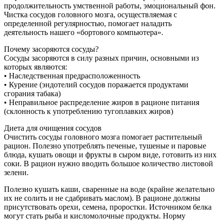
продолжительность умственной работы, эмоциональный фон.
Чистка сосудов головного мозга, осуществляемая с
определенной регулярностью, помогает наладить
деятельность нашего «бортового компьютера».
Почему засоряются сосуды?
Сосуды засоряются в силу разных причин, основными из
которых являются:
• Наследственная предрасположенность
• Курение (эндотелий сосудов поражается продуктами
сгорания табака)
• Неправильное распределение жиров в рационе питания
(склонность к употреблению тугоплавких жиров)
Диета для очищения сосудов
Очистить сосуды головного мозга помогает растительный
рацион. Полезно употреблять печеные, тушеные и паровые
блюда, кушать овощи и фрукты в сыром виде, готовить из них
соки. В рацион нужно вводить большое количество листовой
зелени.
Полезно кушать каши, сваренные на воде (крайне желательно
их не солить и не сдабривать маслом). В рационе должны
присутствовать орехи, семена, проростки. Источником белка
могут стать рыба и кисломолочные продукты. Норму