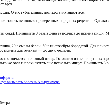
ет врач.
ульт. О его губительных последствиях знают все.
спользовать несколько проверенных народных рецептов. Однако 
сти сока). Принимать 3 раза в день за полчаса до приема пищи.
тника, 20 г омелы белой, 50 г цистозейры бородатой. Для приго
урс приема длительный — до двух месяцев.
за отличается и овсяный отвар. Готовится из неочищенных зере
ько же овса и прокипятить еще несколько минут. Принимать 3 раз
инфаркта
огут вызывать болезнь Альцгеймера