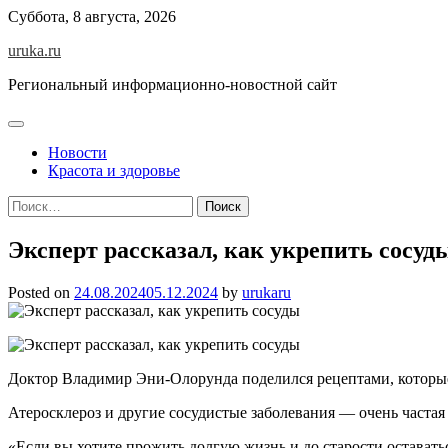
Skip
Суббота, 8 августа, 2026
to
uruka.ru
content
Региональный информационно-новостной сайт
Новости
Красота и здоровье
Найти:
Эксперт рассказал, как укрепить сосуд
Posted on
24.08.2024
05.12.2024
by
urukaru
Доктор Владимир Эни-Олорунда поделился рецептами, которые
Атеросклероз и другие сосудистые заболевания — очень часта
«Если вы хотите прожить долгую жизнь и до старости оставать