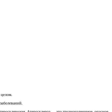
 целом.
 заболеваний.
атеросклерозом. Атеросклероз — это трудноизлечимое, опасное