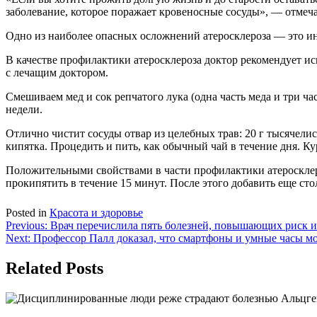
заболевание, которое поражает кровеносные сосуды», — отмеча
Одно из наиболее опасных осложнений атеросклероза — это инс
В качестве профилактики атеросклероза доктор рекомендует и
с лечащим доктором.
Смешиваем мед и сок репчатого лука (одна часть меда и три ча
недели.
Отлично чистит сосуды отвар из целебных трав: 20 г тысячелис
кипятка. Процедить и пить, как обычный чай в течение дня. К
Положительными свойствами в части профилактики атеросклеро
прокипятить в течение 15 минут. После этого добавить еще стол
Posted in
Красота и здоровье
Навигация
Previous:
Врач перечислила пять болезней, повышающих риск 
Next:
Профессор Палл доказал, что смартфоны и умные часы м
по
записям
Related Posts