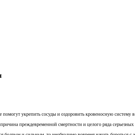
ы
 помогут укрепить сосуды и оздоровить кровеносную систему в
я причина преждевременной смертности и целого ряда серьезных
ся бодрым и сильным, то необходимо вовремя начать бороться с 