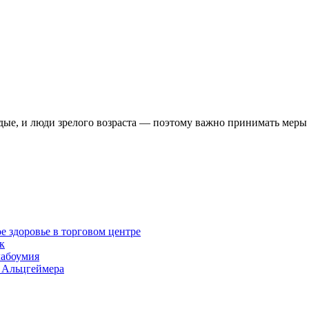
одые, и люди зрелого возраста — поэтому важно принимать мер
е здоровье в торговом центре
к
лабоумия
и Альцгеймера