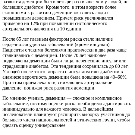
развития деменции был в четыре раза выше, чем у людей, не
болевших диабетом. Кроме того, в этом возрасте более
склонными к развитию деменции оказались люди с
повышенным давлением. Причем риск увеличивался
примерно на 12% при повышении систолического
артериального давления на 10 единиц.
После 65 лет главным фактором риска стало наличие
сердечно-сосудистых заболеваний (кроме инсульта).
Пациенты с такими болезнями практически в два раза чаще
сталкивались с деменцией. После 70 лет наиболее
подвержены деменции были лица, перенесшие инсульт или
страдающие диабетом. Эта тенденция сохранилась до 80 лет.
У людей после этого возраста с инсультом или диабетом в
анамнезе вероятность деменции была повышена на 40–60%.
При этом прием лекарств, снижающих артериальное
давление, понижал риск развития деменции.
По мнению ученых, деменция — сложное и комплексное
заболевание, поэтому оценки риска необходимо адаптировать
индивидуально для каждого человека. В дальнейшем
исследователи планируют расширить выборку участников до
большего числа национальностей и этнических групп, чтобы
сделать оценку универсальнее.