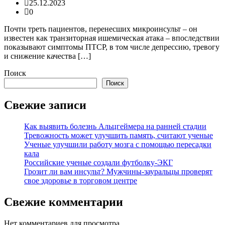
25.12.2023
0
Почти треть пациентов, перенесших микроинсульт – он
известен как транзиторная ишемическая атака – впоследствии
показывают симптомы ПТСР, в том числе депрессию, тревогу
и снижение качества […]
Поиск
Поиск
Свежие записи
Как выявить болезнь Альцгеймера на ранней стадии
Тревожность может улучшить память, считают ученые
Ученые улучшили работу мозга с помощью пересадки
кала
Российские ученые создали футболку-ЭКГ
Грозит ли вам инсульт? Мужчины-зауральцы проверят
свое здоровье в торговом центре
Свежие комментарии
Нет комментариев для просмотра.