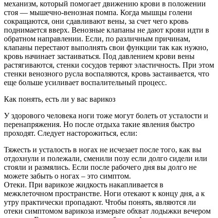
механизм, который помогает движению крови в положении
стоя — мышечно-венозная помпа. Когда мышцы голени
сокращаются, они сдавливают вены, за счет чего кровь
поднимается вверх. Венозные клапаны не дают крови идти в
обратном направлении. Если, по различным причинам,
клапаны перестают выполнять свои функции так как нужно,
кровь начинает застаиваться. Под давлением крови вены
растягиваются, стенки сосудов теряют эластичность. При этом
стенки венозного русла воспаляются, кровь застаивается, что
еще больше усиливает воспалительный процесс.
Как понять, есть ли у вас варикоз
У здорового человека ноги тоже могут болеть от усталости и
перенапряжения. Но после отдыха такие явления быстро
проходят. Следует насторожиться, если:
Тяжесть и усталость в ногах не исчезает после того, как вы
отдохнули и полежали, сменили позу если долго сидели или
стояли и размялись. Если после рабочего дня вы долго не
можете забыть о ногах – это симптом.
Отеки. При варикозе жидкость накапливается в
межклеточном пространстве. Ноги отекают к концу дня, а к
утру практически пропадают. Чтобы понять, являются ли
отеки симптомом варикоза измерьте обхват лодыжки вечером