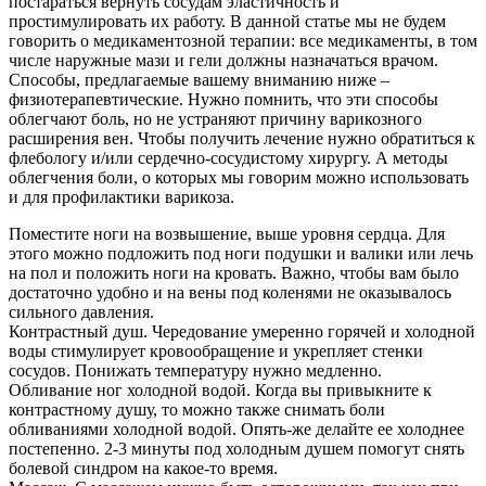
постараться вернуть сосудам эластичность и
простимулировать их работу. В данной статье мы не будем
говорить о медикаментозной терапии: все медикаменты, в том
числе наружные мази и гели должны назначаться врачом.
Способы, предлагаемые вашему вниманию ниже –
физиотерапевтические. Нужно помнить, что эти способы
облегчают боль, но не устраняют причину варикозного
расширения вен. Чтобы получить лечение нужно обратиться к
флебологу и/или сердечно-сосудистому хирургу. А методы
облегчения боли, о которых мы говорим можно использовать
и для профилактики варикоза.
Поместите ноги на возвышение, выше уровня сердца. Для
этого можно подложить под ноги подушки и валики или лечь
на пол и положить ноги на кровать. Важно, чтобы вам было
достаточно удобно и на вены под коленями не оказывалось
сильного давления.
Контрастный душ. Чередование умеренно горячей и холодной
воды стимулирует кровообращение и укрепляет стенки
сосудов. Понижать температуру нужно медленно.
Обливание ног холодной водой. Когда вы привыкните к
контрастному душу, то можно также снимать боли
обливаниями холодной водой. Опять-же делайте ее холоднее
постепенно. 2-3 минуты под холодным душем помогут снять
болевой синдром на какое-то время.