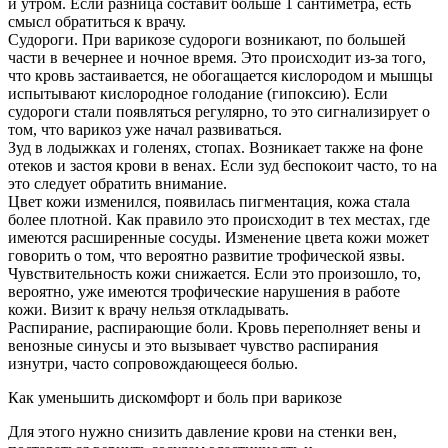
и утром. Если разница составит больше 1 сантиметра, есть
смысл обратиться к врачу.
Судороги. При варикозе судороги возникают, по большей
части в вечернее и ночное время. Это происходит из-за того,
что кровь застаивается, не обогащается кислородом и мышцы
испытывают кислородное голодание (гипоксию). Если
судороги стали появляться регулярно, то это сигнализирует о
том, что варикоз уже начал развиваться.
Зуд в лодыжках и голенях, стопах. Возникает также на фоне
отеков и застоя крови в венах. Если зуд беспокоит часто, то на
это следует обратить внимание.
Цвет кожи изменился, появилась пигментация, кожа стала
более плотной. Как правило это происходит в тех местах, где
имеются расширенные сосуды. Изменение цвета кожи может
говорить о том, что вероятно развитие трофической язвы.
Чувствительность кожи снижается. Если это произошло, то,
вероятно, уже имеются трофические нарушения в работе
кожи. Визит к врачу нельзя откладывать.
Распирание, распирающие боли. Кровь переполняет вены и
венозные синусы и это вызывает чувство распирания
изнутри, часто сопровождающееся болью.
Как уменьшить дискомфорт и боль при варикозе
Для этого нужно снизить давление крови на стенки вен,