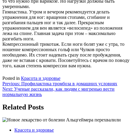
то что нужно при варикозе. Но нагрузки должны быть
умеренными.
Гимнастика. Утром и вечером рекомендуется делать
упражнения для ног: вращения стопами, сгибание и
разгибания пальцев ног и так далее. Прекрасным
упражнением для вен является «велосипед» из положения
лежа на спине. Главная задача при этом – максимально
разгибать ноги.
Компрессионный трикотаж. Если ноги болят уже с утра, то
ношение компрессионных гольф или Чулков просто
необходимо. Их стоит надевать сразу после пробуждения,
даже не вставая с кровати. Посоветуйтесь с врачом по поводу
того, какая степень компрессии вам нужна.
Posted in
Красота и здоровье
Навигация
Previous:
Профилактика тромбоза в домашних условиях
Next:
Ученые рассказали, как людям с мигренью вести
по
нормальную жизнь
записям
Related Posts
Красота и здоровье