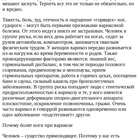
мешают заснуть. Терпеть все это не только не обязательно, но
и вредно.
Тяжесть, боль, зуд, отечность и ощущение «горящих» ног,
судороги – могут быть первыми признаками варикозной
болезни. От этого недуга никто не застрахован. Человек в
группе риска, если весь день работает на ногах, сидит за
рулем автомобиля, компьютером, занимается тяжелым
физическим трудом. У женщин варикоз нередко развивается
из-за нагрузок во время беременности и родов. Также
провоцирующими факторами являются: лишний вес,
гормональный дисбаланс, в том числе периоды полового
созревания, предменопаузы и менопаузы, прием
гормональных препаратов, работа в горячих цехах, посещение
бани и сауны, сильный кашель при бронхолегочных
заболеваниях. В группу риска попадают люди с генетической
предрасположенностью к варикозу и те, у кого имеются
различные деформации опорно-двигательного аппарата:
плоскостопие, искривление позвоночника, грыжи. Очень
часто варикоз и геморрой развиваются одновременно или
одно заболевание «подстегивает» другое.
Почему болят ноги при варикозе
Человек – существо прямоходящее. Поэтому у нас есть