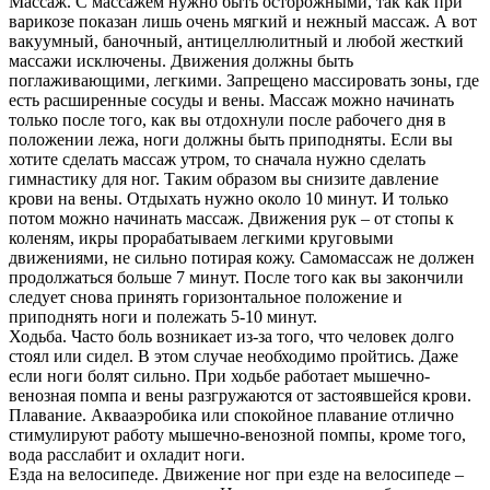
Массаж. С массажем нужно быть осторожными, так как при
варикозе показан лишь очень мягкий и нежный массаж. А вот
вакуумный, баночный, антицеллюлитный и любой жесткий
массажи исключены. Движения должны быть
поглаживающими, легкими. Запрещено массировать зоны, где
есть расширенные сосуды и вены. Массаж можно начинать
только после того, как вы отдохнули после рабочего дня в
положении лежа, ноги должны быть приподняты. Если вы
хотите сделать массаж утром, то сначала нужно сделать
гимнастику для ног. Таким образом вы снизите давление
крови на вены. Отдыхать нужно около 10 минут. И только
потом можно начинать массаж. Движения рук – от стопы к
коленям, икры прорабатываем легкими круговыми
движениями, не сильно потирая кожу. Самомассаж не должен
продолжаться больше 7 минут. После того как вы закончили
следует снова принять горизонтальное положение и
приподнять ноги и полежать 5-10 минут.
Ходьба. Часто боль возникает из-за того, что человек долго
стоял или сидел. В этом случае необходимо пройтись. Даже
если ноги болят сильно. При ходьбе работает мышечно-
венозная помпа и вены разгружаются от застоявшейся крови.
Плавание. Аквааэробика или спокойное плавание отлично
стимулируют работу мышечно-венозной помпы, кроме того,
вода расслабит и охладит ноги.
Езда на велосипеде. Движение ног при езде на велосипеде –