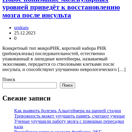
уровней приведёт к восстановлению
мозга после инсульта
urukaru
25.12.2023
0
Конкретный тип микроРНК, короткий набора РНК
(рибонуклеазы) последовательностей, естественно
упакованный в липидные контейнеры, называемый
экзосомами, передается со стволовыми клетками после
инсульта, и способствуют улучшению неврологического […]
Поиск
Поиск
Свежие записи
Как выявить болезнь Альцгеймера на ранней стадии
Тревожность может улучшить память, считают ученые
Ученые улучшили работу мозга с помощью пересадки
кала
Российские ученые создали футболку-ЭКГ