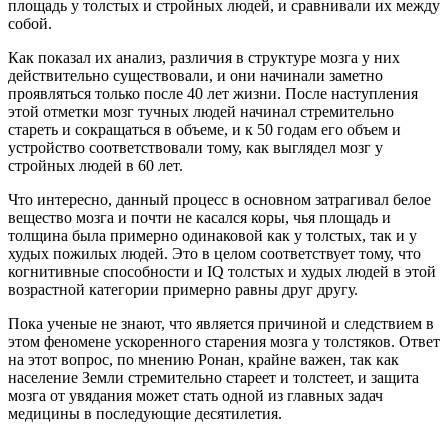
площадь у толстых и стройных людей, и сравнивали их между
собой.
Как показал их анализ, различия в структуре мозга у них
действительно существовали, и они начинали заметно
проявляться только после 40 лет жизни. После наступления
этой отметки мозг тучных людей начинал стремительно
стареть и сокращаться в объеме, и к 50 годам его объем и
устройство соответствовали тому, как выглядел мозг у
стройных людей в 60 лет.
Что интересно, данный процесс в основном затрагивал белое
вещество мозга и почти не касался коры, чья площадь и
толщина была примерно одинаковой как у толстых, так и у
худых пожилых людей. Это в целом соответствует тому, что
когнитивные способности и IQ толстых и худых людей в этой
возрастной категории примерно равны друг другу.
Пока ученые не знают, что является причиной и следствием в
этом феномене ускоренного старения мозга у толстяков. Ответ
на этот вопрос, по мнению Ронан, крайне важен, так как
население Земли стремительно стареет и толстеет, и защита
мозга от увядания может стать одной из главных задач
медицины в последующие десятилетия.