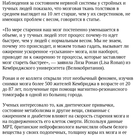
Наблюдения за состоянием нервной системы у стройных и
тучных людей показало, что мозговая ткань толстяков в
среднем выглядит на 10 лет старше, чем у их сверстников, не
имеющих проблем с весом, говорится в статье.
«По мере старения наш мозг постепенно уменьшается в
объеме, и у тучных людей этот процесс почему-то идет
быстрее, чем у людей с нормальным весом. Мы не знаем,
почему это происходит, и можем только гадать, вызывает ли
ожирение ускоренное «усыхание» мозга, или наоборот,
приводят ли к ожирению те процессы, которые заставляют
мозг стареть быстрее», — заявила Лиза Ронан (Lisa Ronan) из
Кембриджского университета (Великобритания).
Ронан и ее коллеги открыли этот необычный феномен, изучив
снимки мозга более 500 жителей Кембриджа в возрасте от 20
до 87 лет, полученные при помощи магнитно-резонансного
томографа в одной из больниц города.
Ученых интересовало то, как диетические привычки,
состояние метаболизма и другие вещи, связанные с
ожирением и диабетом влияют на скорость старения мозга и
на подверженность его клеток смерти. Используя данные
МРТ, британские нейрофизиологи вычисляли объем белого
вещества у своих подопечных, толщину коры их мозга и ее