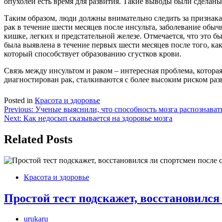
опухолей есть время для развития. Такие выводы были сделаны
Таким образом, люди должны внимательно следить за признакам
рак в течение шести месяцев после инсульта, заболевание обы
кишке, легких и предстательной железе. Отмечается, что это 
была выявлена в течение первых шести месяцев после того, ка
который способствует образованию сгустков крови.
Связь между инсультом и раком – интересная проблема, котора
диагностирован рак, сталкиваются с более высоким риском раз
Posted in
Красота и здоровье
Навигация
Previous:
Ученые выяснили, что способность мозга распознават
Next:
Как недосып сказывается на здоровье мозга
по
записям
Related Posts
Красота и здоровье
Простой тест подскажет, восстановился
urukaru