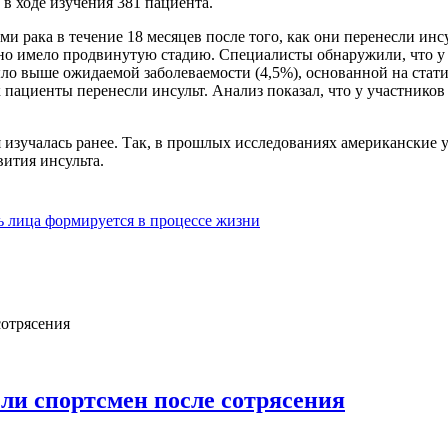
 в ходе изучения 381 пациента.
и рака в течение 18 месяцев после того, как они перенесли инс
чно имело продвинутую стадию. Специалисты обнаружили, что у 
было выше ожидаемой заболеваемости (4,5%), основанной на стат
к пациенты перенесли инсульт. Анализ показал, что у участнико
я изучалась ранее. Так, в прошлых исследованиях американские 
вития инсульта.
ь лица формируется в процессе жизни
 ли спортсмен после сотрясения