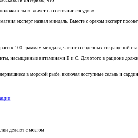
ассказал в интервью, что
положительно влияет на состояние сосудов».
гния эксперт назвал миндаль. Вместе с орехом эксперт посовето
:
раги к 100 граммам миндаля, частота сердечных сокращений ста
укты, насыщенные витаминами Е и С. Для этого в рационе долж
держащиеся в морской рыбе, включая доступные сельдь и сардин
дации