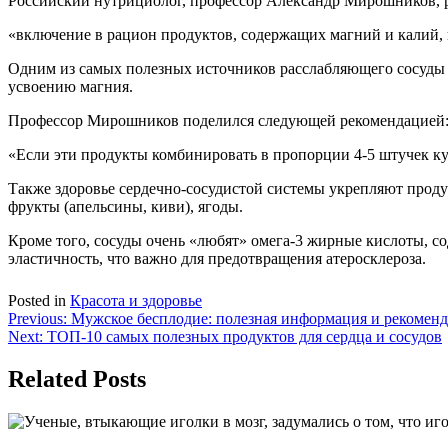
Российский нутрициолог, профессор Александр Мирошников, р
«включение в рацион продуктов, содержащих магний и калий, 
Одним из самых полезных источников расслабляющего сосуды ма
усвоению магния.
Профессор Мирошников поделился следующей рекомендацией
«Если эти продукты комбинировать в пропорции 4-5 штучек ку
Также здоровье сердечно-сосудистой системы укрепляют прод
фрукты (апельсины, киви), ягоды.
Кроме того, сосуды очень «любят» омега-3 жирные кислоты, со
эластичность, что важно для предотвращения атеросклероза.
Posted in
Красота и здоровье
Навигация
Previous:
Мужское бесплодие: полезная информация и рекомен
Next:
ТОП-10 самых полезных продуктов для сердца и сосудов
по
записям
Related Posts