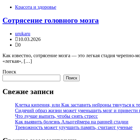
Красота и здоровье
Сотрясение головного мозга
urukaru
10.03.2026
0
Как известно, сотрясение мозга — это легкая стадия черепно-
«легкая», […]
Поиск
Поиск
Свежие записи
Клетка кипения, или Как заставить нейроны тянуться к т
Сидячий образ жизни может уменьшить мозг и привести 
Что лучше выпить, чтобы снять стресс
Как выявить болезнь Альцгеймера на ранней стадии
Тревожность может улучшить память, считают ученые