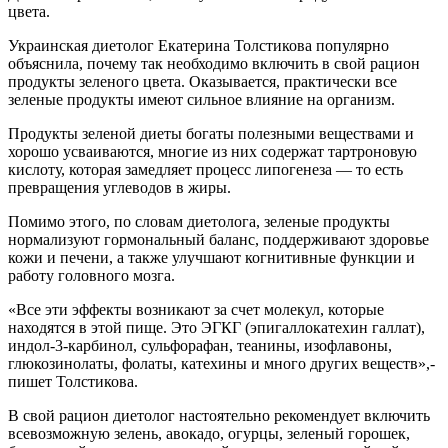
цвета.
Украинская диетолог Екатерина Толстикова популярно
объяснила, почему так необходимо включить в свой рацион
продукты зеленого цвета. Оказывается, практически все
зеленые продукты имеют сильное влияние на организм.
Продукты зеленой диеты богаты полезными веществами и
хорошо усваиваются, многие из них содержат тартроновую
кислоту, которая замедляет процесс липогенеза — то есть
превращения углеводов в жиры.
Помимо этого, по словам диетолога, зеленые продукты
нормализуют гормональный баланс, поддерживают здоровье
кожи и печени, а также улучшают когнитивные функции и
работу головного мозга.
«Все эти эффекты возникают за счет молекул, которые
находятся в этой пище. Это ЭГКГ (эпигаллокатехин галлат),
индол-3-карбинол, сульфорафан, теанины, изофлавоны,
глюкозинолаты, фолаты, катехины и много других веществ»,-
пишет Толстикова.
В свой рацион диетолог настоятельно рекомендует включить
всевозможную зелень, авокадо, огурцы, зеленый горошек,