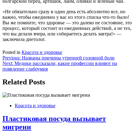
болгарский перец, артишок, лайм, оливки и зеленый чай.
«Не обязательно сразу в один день есть абсолютно все, но
важно, чтобы ежедневно у вас из этого списка что-то было!
Вы же помните, что здоровье — это далеко не состояние, это
процесс, который состоит из ежедневных действий, а не тех,
что вы делали вчера, или собираетесь делать завтра!» —
заключила диетолог.
Posted in
Красота и здоровье
Навигация
Previous:
Названы причины утренней головной боли
Next:
Медики рассказали, какие профессии влияют на
по
появление слабоумия
записям
Related Posts
Красота и здоровье
Пластиковая посуда вызывает
мигрени