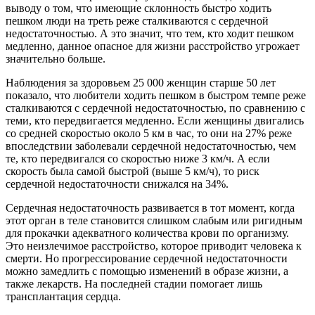
выводу о том, что имеющие склонность быстро ходить
пешком люди на треть реже сталкиваются с сердечной
недостаточностью. А это значит, что тем, кто ходит пешком
медленно, данное опасное для жизни расстройство угрожает
значительно больше.
Наблюдения за здоровьем 25 000 женщин старше 50 лет
показало, что любители ходить пешком в быстром темпе реже
сталкиваются с сердечной недостаточностью, по сравнению с
теми, кто передвигается медленно. Если женщины двигались
со средней скоростью около 5 км в час, то они на 27% реже
впоследствии заболевали сердечной недостаточностью, чем
те, кто передвигался со скоростью ниже 3 км/ч. А если
скорость была самой быстрой (выше 5 км/ч), то риск
сердечной недостаточности снижался на 34%.
Сердечная недостаточность развивается в тот момент, когда
этот орган в теле становится слишком слабым или ригидным
для прокачки адекватного количества крови по организму.
Это неизлечимое расстройство, которое приводит человека к
смерти. Но прогрессирование сердечной недостаточности
можно замедлить с помощью изменений в образе жизни, а
также лекарств. На последней стадии помогает лишь
трансплантация сердца.