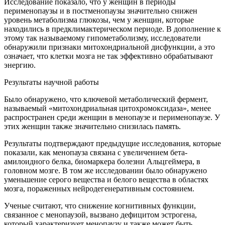
Исследование показало, что у женщин в периоды
перименопаузы и в постменопаузы значительно снижен
уровень метаболизма глюкозы, чем у женщин, которые
находились в предклимактерическом периоде. В дополнение к
этому так называемому гипометаболизму, исследователи
обнаружили признаки митохондриальной дисфункции, а это
означает, что клетки мозга не так эффективно обрабатывают
энергию.
Результаты научной работы
Было обнаружено, что ключевой метаболический фермент,
называемый «митохондриальная цитохромоксидаза», менее
распространен среди женщин в менопаузе и перименопаузе. У
этих женщин также значительно снизилась память.
Результаты подтверждают предыдущие исследования, которые
показали, как менопауза связана с увеличением бета-
амилоидного белка, биомаркера болезни Альцгеймера, в
головном мозге. В том же исследовании было обнаружено
уменьшение серого вещества и белого вещества в областях
мозга, пораженных нейродегенеративным состоянием.
Ученые считают, что снижение когнитивных функции,
связанное с менопаузой, вызвано дефицитом эстрогена,
который характеризует менопаузу и также может быть