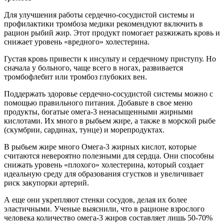
Для улучшения работы сердечно-сосудистой системы и
профилактики тромбоза медики рекомендуют включить в
рацион рыбий жир. Этот продукт помогает разжижать кровь и
снижает уровень «вредного» холестерина.
Густая кровь привести к инсульту и сердечному приступу. Но
сначала у больного, чаще всего в ногах, развивается
тромбофлебит или тромбоз глубоких вен.
Поддержать здоровье сердечно-сосудистой системы можно с
помощью правильного питания. Добавьте в свое меню
продукты, богатые омега-3 ненасыщенными жирными
кислотами. Их много в рыбьем жире, а также в морской рыбе
(скумбрии, сардинах, тунце) и морепродуктах.
В рыбьем жире много Омега-3 жирных кислот, которые
считаются невероятно полезными для сердца. Они способны
снижать уровень «плохого» холестерина, который создает
идеальную среду для образования сгустков и увеличивает
риск закупорки артерий.
А еще они укрепляют стенки сосудов, делая их более
эластичными. Ученые выяснили, что в рационе взрослого
человека количество омега-3 жиров составляет лишь 50-70%