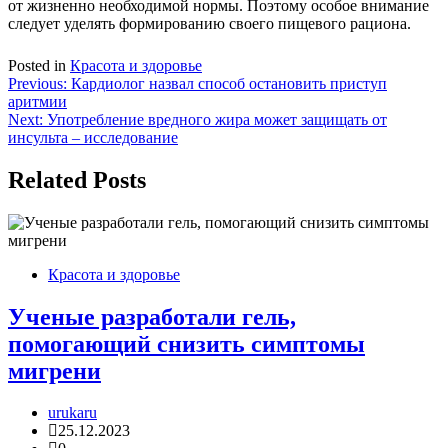
от жизненно необходимой нормы. Поэтому особое внимание
следует уделять формированию своего пищевого рациона.
Posted in
Красота и здоровье
Навигация
Previous:
Кардиолог назвал способ остановить приступ
аритмии
по
Next:
Употребление вредного жира может защищать от
записям
инсульта – исследование
Related Posts
Красота и здоровье
Ученые разработали гель,
помогающий снизить симптомы
мигрени
urukaru
25.12.2023