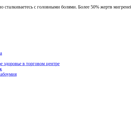
но сталкиваетесь с головными болями. Более 50% жертв мигрене
а
е здоровье в торговом центре
к
лабоумия