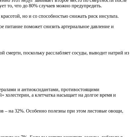
нно этот недуг занимает второе место по смертности после
дует то, что до 80% случаев можно предупредить.
красотой, но и со способностью снижать риск инсульта.
ное питание поможет снизить артериальное давление и
ой смерти, поскольку расслабляет сосуды, выводит натрий из
нералами и антиоксидантами, противостоящими
 холестерин, а клетчатка насыщает на долгое время и
тов – на 32%. Особенно полезны при этом листовые овощи,