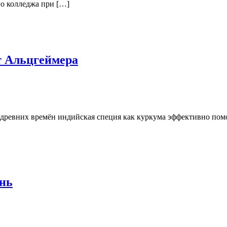
го колледжа при […]
т Альцгеймера
с древних времён индийская специя как куркума эффективно помо
ень