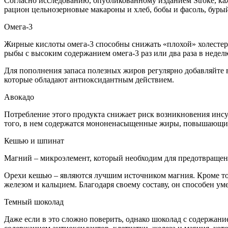
Согласно исследованию, опубликованному изданием Stroke, каж
рацион цельнозерновые макароны и хлеб, бобы и фасоль, бурый 
Омега-3
Жирные кислоты омега-3 способны снижать «плохой» холестер
рыбы с высоким содержанием омега-3 раз или два раза в недел
Для пополнения запаса полезных жиров регулярно добавляйте в
которые обладают антиоксидантным действием.
Авокадо
Потребление этого продукта снижает риск возникновения инс
того, в нем содержатся мононенасыщенные жиры, повышающие 
Кешью и шпинат
Магний – микроэлемент, который необходим для предотвращен
Орехи кешью – являются лучшим источником магния. Кроме то
железом и кальцием. Благодаря своему составу, он способен у
Темный шоколад
Даже если в это сложно поверить, однако шоколад с содержан