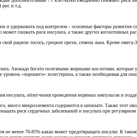
дые дополнительные 7 г клетчатки ежедневно снижают риск инсу
рис и т.д.
ин и удерживать под контролем – основные факторы развития с
ю может снижать риск инсульта, а также других когнитивных ра
 свой рацион лосось, грецкие орехи, семена льна. Кроме омега-
ульта. Авокадо богато полезными жирными кислотами, которые 
уровень «хорошего» холестерина, а также необходимая для пищ
ия инсульта, облегчения проведения нервных импульсов и подд
го, много микроэлемента содержится в шпинате. Также этот ов
меньшать риск сердечных заболеваний и инсульта при регулярном
ием не менее 70-85% какао может предотвращать инсульт. К так