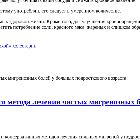
орые могут очищать ваши сосуды и снижать кровяное давление.
этому употреблять его следует в умеренном количестве.
 к здоровой жизни. Кроме того, для улучшения кровообращени
кратить потребление соли, красного мяса, жареных и слишком об
охой» холестерин
о метода лечения частых мигренозных б
ти консервативных методов лечения сильных мигреней у подрос