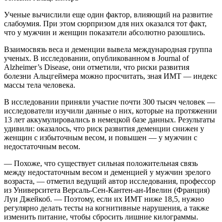
Ученые вычислили еще один фактор, влияющий на развитие
слабоумия. При этом сюрпризом для них оказался тот факт,
что у мужчин и женщин показатели абсолютно разошлись.
Взаимосвязь веса и деменции вывела международная группа
ученых. В исследовании, опубликованном в Journal of
Alzheimer’s Disease, они отметили, что риски развития
болезни Альцгеймера можно просчитать, зная ИМТ — индекс
массы тела человека.
В исследовании приняли участие почти 300 тысяч человек —
исследователи изучили данные о них, которые на протяжении
13 лет аккумулировались в немецкой базе данных. Результаты
удивили: оказалось, что риск развития деменции снижен у
женщин с избыточным весом, и повышен — у мужчин с
недостаточным весом.
— Похоже, что существует сильная положительная связь
между недостаточным весом и деменцией у мужчин зрелого
возраста, — отметил ведущий автор исследования, профессор
из Университета Версаль-Сен-Кантен-ан-Ивелин (Франция)
Луи Джейкоб. — Поэтому, если их ИМТ ниже 18,5, нужно
регулярно делать тесты на когнитивные нарушения, а также
изменить питание, чтобы сбросить лишние килограммы.