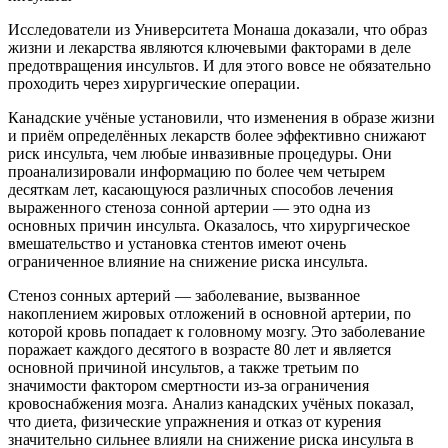
Исследователи из Университета Монаша доказали, что образ
жизни и лекарства являются ключевыми факторами в деле
предотвращения инсультов. И для этого вовсе не обязательно
проходить через хирургические операции.
Канадские учёные установили, что изменения в образе жизни
и приём определённых лекарств более эффективно снижают
риск инсульта, чем любые инвазивные процедуры. Они
проанализировали информацию по более чем четырем
десяткам лет, касающуюся различных способов лечения
выраженного стеноза сонной артерии — это одна из
основных причин инсульта. Оказалось, что хирургическое
вмешательство и установка стентов имеют очень
ограниченное влияние на снижение риска инсульта.
Стеноз сонных артерий — заболевание, вызванное
накоплением жировых отложений в основной артерии, по
которой кровь попадает к головному мозгу. Это заболевание
поражает каждого десятого в возрасте 80 лет и является
основной причиной инсультов, а также третьим по
значимости фактором смертности из-за ограничения
кровоснабжения мозга. Анализ канадских учёных показал,
что диета, физические упражнения и отказ от курения
значительно сильнее влияли на снижение риска инсульта в