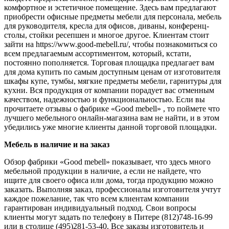
комфортное и эстетичное помещение. Здесь вам предлагают
приобрести офисные предметы мебели для персонала, мебель
для руководителя, кресла для офисов, диваны, конференц-
столы, стойки ресепшен и многое другое. Клиентам стоит
зайти на https://www.good-mebell.ru/, чтобы познакомиться со
всем предлагаемым ассортиментом, который, кстати,
постоянно пополняется. Торговая площадка предлагает вам
для дома купить по самым доступным ценам от изготовителя
шкафы купе, тумбы, мягкие предметы мебели, гарнитуры для
кухни. Вся продукция от компании порадует вас отменным
качеством, надежностью и функциональностью. Если вы
прочитаете отзывы о фабрике «Good mebell» , то поймете что
лучшего мебельного онлайн-магазина вам не найти, и в этом
убедились уже многие клиенты данной торговой площадки.
Мебель в наличие и на заказ
Обзор фабрики «Good mebell» показывает, что здесь много
мебельной продукции в наличие, а если не найдете, что
ищите для своего офиса или дома, тогда продукцию можно
заказать. Выполняя заказ, профессионалы изготовителя учтут
каждое пожелание, так что всем клиентам компании
гарантирован индивидуальный подход. Свои вопросы
клиенты могут задать по телефону в Питере (812)748-16-99
или в столице (495)281-53-40. Все заказы изготовитель и