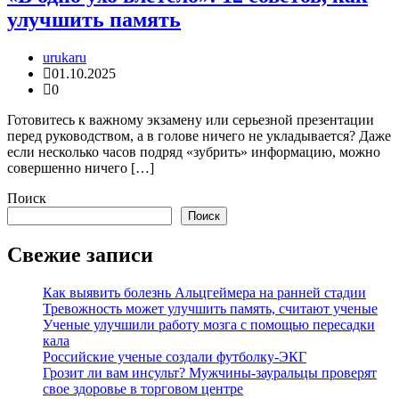
улучшить память
urukaru
01.10.2025
0
Готовитесь к важному экзамену или серьезной презентации
перед руководством, а в голове ничего не укладывается? Даже
если несколько часов подряд «зубрить» информацию, можно
совершенно ничего […]
Поиск
Поиск
Свежие записи
Как выявить болезнь Альцгеймера на ранней стадии
Тревожность может улучшить память, считают ученые
Ученые улучшили работу мозга с помощью пересадки
кала
Российские ученые создали футболку-ЭКГ
Грозит ли вам инсульт? Мужчины-зауральцы проверят
свое здоровье в торговом центре