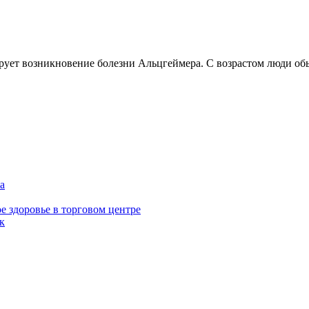
рует возникновение болезни Альцгеймера. С возрастом люди об
а
е здоровье в торговом центре
к