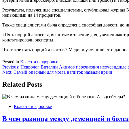
артерии из-за атеросклеротической бляшки или тромба) и гемор
Результаты, полученные специалистами, опубликовал журнал N
непьющими на 14 процентов.
Также специалистами была определена способная довести до ин
«Пять порций алкоголя, выпитые в течение дня, увеличивают р
констатировали эксперты.
Что такое пять порций алкоголя? Медики уточнили, что данное
Posted in
Красота и здоровье
Навигация
Previous:
Невролог Виталий Акимов перечислил неочевидные 
Next:
Самый опасный для мозга напиток назвали врачи
по
записям
Related Posts
Красота и здоровье
В чем разница между деменцией и боле