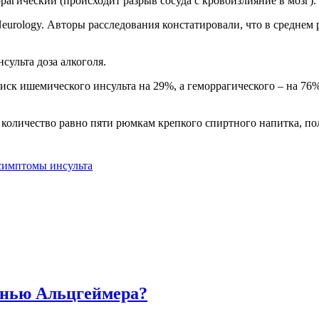
рагический (происходит разрыв сосуда с кровоизлияние в мозг).
eurology. Авторы расследования констатировали, что в среднем
сульта доза алкоголя.
иск ишемического инсульта на 29%, а геморрагического – на 76%
 количество равно пяти рюмкам крепкого спиртного напитка, по
симптомы инсульта
знью Альцгеймера?