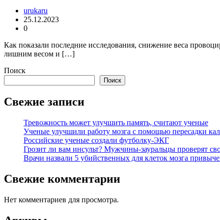
urukaru
25.12.2023
0
Как показали последние исследования, снижение веса провоци
лишним весом и […]
Поиск
Поиск
Свежие записи
Тревожность может улучшить память, считают ученые
Ученые улучшили работу мозга с помощью пересадки кал
Российские ученые создали футболку-ЭКГ
Грозит ли вам инсульт? Мужчины-зауральцы проверят сво
Врачи назвали 5 убийственных для клеток мозга привыче
Свежие комментарии
Нет комментариев для просмотра.