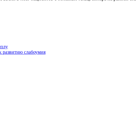
еплу
к развитию слабоумия