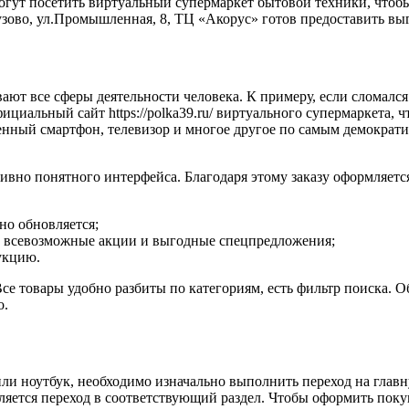
гут посетить виртуальный супермаркет бытовой техники, чтоб
тузово, ул.Промышленная, 8, ТЦ «Акорус» готов предоставить в
ают все сферы деятельности человека. К примеру, если сломал
ициальный сайт https://polka39.ru/ виртуального супермаркета,
ный смартфон, телевизор и многое другое по самым демократич
ивно понятного интерфейса. Благодаря этому заказу оформляется
но обновляется;
 всевозможные акции и выгодные спецпредложения;
укцию.
 товары удобно разбиты по категориям, есть фильтр поиска. Об
о.
или ноутбук, необходимо изначально выполнить переход на гла
тся переход в соответствующий раздел. Чтобы оформить покупку