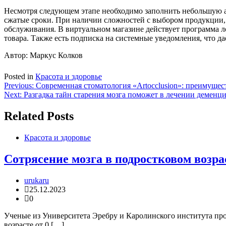
Несмотря следующем этапе необходимо заполнить небольшую ан
сжатые сроки. При наличии сложностей с выбором продукции,
обслуживания. В виртуальном магазине действует программа 
товара. Также есть подписка на системные уведомления, что 
Автор: Маркус Колков
Posted in
Красота и здоровье
Навигация
Previous:
Современная стоматология «Artocclusion»: преимущес
Next:
Разгадка тайн старения мозга поможет в лечении деменц
по
записям
Related Posts
Красота и здоровье
Сотрясение мозга в подростковом возра
urukaru
25.12.2023
0
Ученые из Университета Эребру и Каролинского института про
возрасте от 0 […]