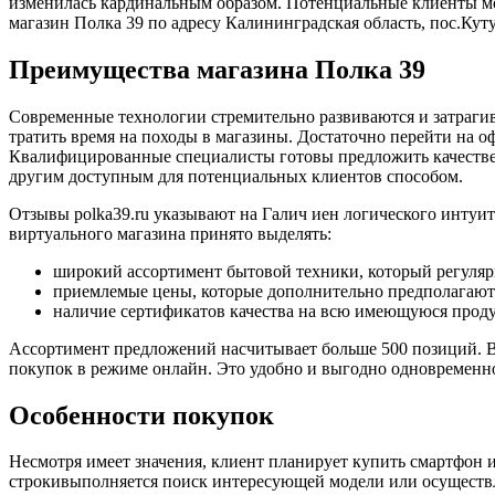
изменилась кардинальным образом. Потенциальные клиенты мо
магазин Полка 39 по адресу Калининградская область, пос.Ку
Преимущества магазина Полка 39
Современные технологии стремительно развиваются и затрагив
тратить время на походы в магазины. Достаточно перейти на оф
Квалифицированные специалисты готовы предложить качествен
другим доступным для потенциальных клиентов способом.
Отзывы polka39.ru указывают на Галич иен логического интуит
виртуального магазина принято выделять:
широкий ассортимент бытовой техники, который регуляр
приемлемые цены, которые дополнительно предполагают
наличие сертификатов качества на всю имеющуюся прод
Ассортимент предложений насчитывает больше 500 позиций. Все
покупок в режиме онлайн. Это удобно и выгодно одновременн
Особенности покупок
Несмотря имеет значения, клиент планирует купить смартфон 
строкивыполняется поиск интересующей модели или осуществляе