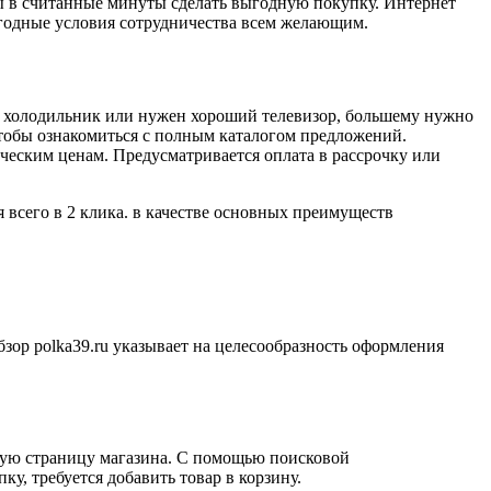
ы в считанные минуты сделать выгодную покупку. Интернет
ыгодные условия сотрудничества всем желающим.
ся холодильник или нужен хороший телевизор, большему нужно
 чтобы ознакомиться с полным каталогом предложений.
еским ценам. Предусматривается оплата в рассрочку или
 всего в 2 клика. в качестве основных преимуществ
зор polka39.ru указывает на целесообразность оформления
вную страницу магазина. С помощью поисковой
, требуется добавить товар в корзину.