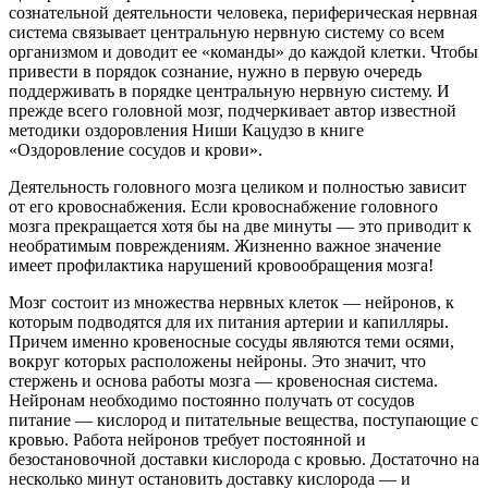
сознательной деятельности человека, периферическая нервная
система связывает центральную нервную систему со всем
организмом и доводит ее «команды» до каждой клетки. Чтобы
привести в порядок сознание, нужно в первую очередь
поддерживать в порядке центральную нервную систему. И
прежде всего головной мозг, подчеркивает автор известной
методики оздоровления Ниши Кацудзо в книге
«Оздоровление сосудов и крови».
Деятельность головного мозга целиком и полностью зависит
от его кровоснабжения. Если кровоснабжение головного
мозга прекращается хотя бы на две минуты — это приводит к
необратимым повреждениям. Жизненно важное значение
имеет профилактика нарушений кровообращения мозга!
Мозг состоит из множества нервных клеток — нейронов, к
которым подводятся для их питания артерии и капилляры.
Причем именно кровеносные сосуды являются теми осями,
вокруг которых расположены нейроны. Это значит, что
стержень и основа работы мозга — кровеносная система.
Нейронам необходимо постоянно получать от сосудов
питание — кислород и питательные вещества, поступающие с
кровью. Работа нейронов требует постоянной и
безостановочной доставки кислорода с кровью. Достаточно на
несколько минут остановить доставку кислорода — и