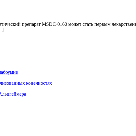
тический препарат MSDC-0160 может стать первым лекарствен
…]
лабоумие
лизованных конечностях
 Альцгеймера