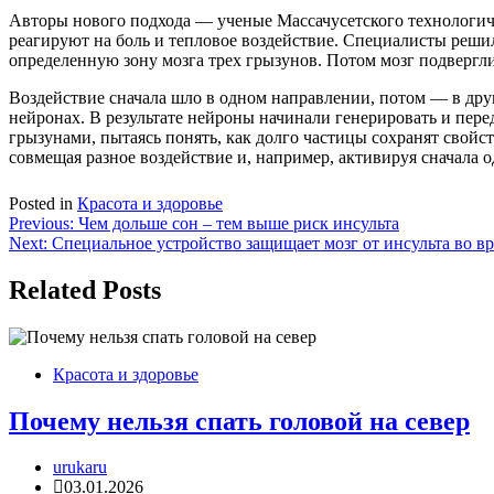
Авторы нового подхода — ученые Массачусетского технологиче
реагируют на боль и тепловое воздействие. Специалисты реши
определенную зону мозга трех грызунов. Потом мозг подвергл
Воздействие сначала шло в одном направлении, потом — в друг
нейронах. В результате нейроны начинали генерировать и пер
грызунами, пытаясь понять, как долго частицы сохранят свой
совмещая разное воздействие и, например, активируя сначала о
Posted in
Красота и здоровье
Навигация
Previous:
Чем дольше сон – тем выше риск инсульта
Next:
Специальное устройство защищает мозг от инсульта во в
по
записям
Related Posts
Красота и здоровье
Почему нельзя спать головой на север
urukaru
03.01.2026