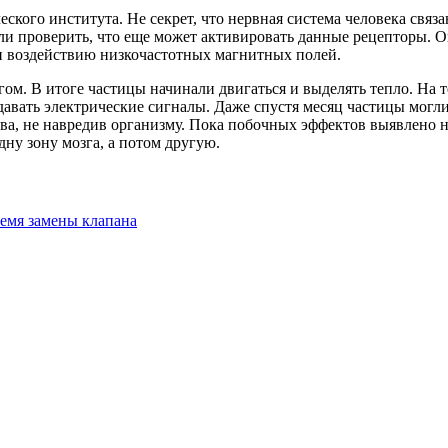
ского института. Не секрет, что нервная система человека связ
ли проверить, что еще может активировать данные рецепторы. 
и воздействию низкочастотных магнитных полей.
ом. В итоге частицы начинали двигаться и выделять тепло. На 
едавать электрические сигналы. Даже спустя месяц частицы мог
ства, не навредив организму. Пока побочных эффектов выявлено
дну зону мозга, а потом другую.
ремя замены клапана