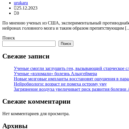
urukaru
25.12.2023
0
По мнению ученых из США, экспериментальный противодиабе
нейронах головного мозга и таким образом препятствующим [
Поиск
Поиск
Свежие записи
Ученые смогли заглушить ген, вызывающий старческое с
Ученые «взломали» болезнь Альцгеймера
Новые мозговые импланты восстановят ощущения в пара
Нейробиологи: возраст не помеха острому уму
Загрязнение воздуха увеличивает риск развития болезни
Свежие комментарии
Нет комментариев для просмотра.
Архивы