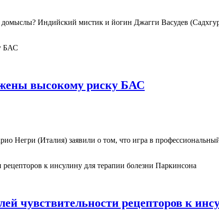
шь домыслы? Индийский мистик и йогин Джагги Васудев (Садхгур
жены высокому риску БАС
ио Негри (Италия) заявили о том, что игра в профессиональны
лей чувствительности рецепторов к инс