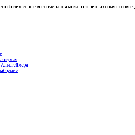
 что болезненные воспоминания можно стереть из памяти навсег
к
лабоумия
и Альцгеймера
лабоумие