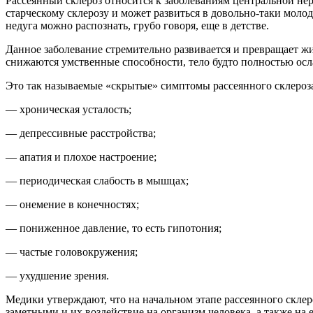
Рассеянный склероз относится к заболеваниям центральной н
старческому склерозу и может развиться в довольно-таки молод
недуга можно распознать, грубо говоря, еще в детстве.
Данное заболевание стремительно развивается и превращает жи
снижаются умственные способности, тело будто полностью ос
Это так называемые «скрытые» симптомы рассеянного склероза
— хроническая усталость;
— депрессивные расстройства;
— апатия и плохое настроение;
— периодическая слабость в мышцах;
— онемение в конечностях;
— пониженное давление, то есть гипотония;
— частые головокружения;
— ухудшение зрения.
Медики утверждают, что на начальном этапе рассеянного скле
заметными и их воздействие на организм человека, а также на 