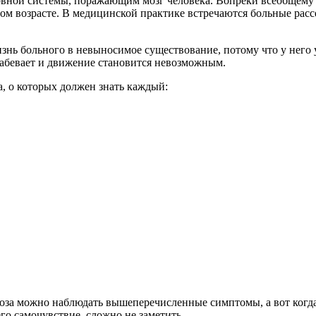
ервной системы, поражающим мозг человека. Вопреки всеобщему
ом возрасте. В медицинской практике встречаются больные рассе
знь больного в невыносимое существование, потому что у него 
лабевает и движение становится невозможным.
, о которых должен знать каждый:
роза можно наблюдать вышеперечисленные симптомы, а вот когда
его самочувствие, сложно не заметить.