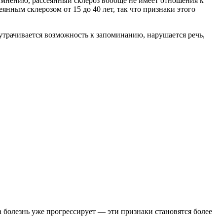
 мнению, рассеянный склероз вообще не имеет отношения к
янным склерозом от 15 до 40 лет, так что признаки этого
утрачивается возможность к запоминанию, нарушается речь,
 болезнь уже прогрессирует — эти признаки становятся более