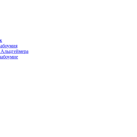
к
лабоумия
и Альцгеймера
лабоумие