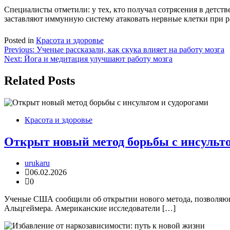
Специалисты отметили: у тех, кто получал сотрясения в детст
заставляют иммунную систему атаковать нервные клетки при рас
Posted in
Красота и здоровье
Навигация
Previous:
Ученые рассказали, как скука влияет на работу мозга
Next:
Йога и медитация улучшают работу мозга
по
записям
Related Posts
Красота и здоровье
Открыт новый метод борьбы с инсульто
urukaru
06.02.2026
0
Ученые США сообщили об открытии нового метода, позволяюще
Альцгеймера. Американские исследователи […]