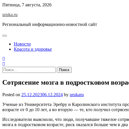
Skip
Пятница, 7 августа, 2026
to
uruka.ru
content
Региональный информационно-новостной сайт
Новости
Красота и здоровье
Найти:
Сотрясение мозга в подростковом возра
Posted on
25.12.2023
06.12.2024
by
urukaru
Ученые из Университета Эребру и Каролинского института про
возрасте от 0 до 10 лет, а во вторую — те, кто получил сотряс
Исследователи выяснили, что люди, получавшие тяжелое сотрясе
мозга в подростковом возрасте, риск оказался больше чем в два