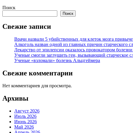
Поиск
Поиск
Свежие записи
Врачи назвали 5 убийственных для клеток мозга привыче
Алкоголь назван одной из главных причин старческого с
Лекарство от эпилепсии оказалось провокатором болезн
Ученые смогли заглушить ген, вызывающий старческое с
Ученые «взломали» болезнь Альцгеймера
Свежие комментарии
Нет комментариев для просмотра.
Архивы
Август 2026
Июль 2026
Июнь 2026
Май 2026
Апрель 2026