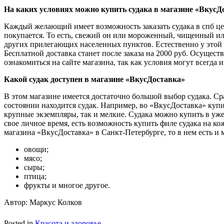
На каких условиях можно купить судака в магазине «ВкусД
Каждый желающий имеет возможность заказать судака в спб цен
покупается. То есть, свежий он или мороженный, чищенный или 
других прилегающих населенных пунктов. Естественно у этой 
Бесплатной доставка станет после заказа на 2000 руб. Осущест
ознакомиться на сайте магазина, так как условия могут всегда 
Какой судак доступен в магазине «ВкусДоставка»
В этом магазине имеется достаточно большой выбор судака. Сра
состоянии находится судак. Например, во «ВкусДоставка» купи
крупные экземпляры, так и мелкие. Судака можно купить в уж
свое личное время, есть возможность купить филе судака на кож
магазина «ВкусДоставка» в Санкт-Петербурге, то в нем есть и 
овощи;
мясо;
сыры;
птица;
фрукты и многое другое.
Автор: Маркус Колков
Posted in
Красота и здоровье