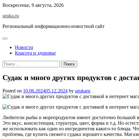
Skip
Воскресенье, 9 августа, 2026
to
uruka.ru
content
Региональный информационно-новостной сайт
Новости
Красота и здоровье
Найти:
Судак и много других продуктов с дост
Posted on
10.06.2024
05.12.2024
by
urukaru
Любители рыбы и морепродуктов имеют достаточно большой вы
Это вкус, консистенция, структура, цвет, форма и т.д. Но есте
же использовать как один из ингредиентов какого-то блюда. Ч
проблема, где купить свежего судака хорошего качества. Мага