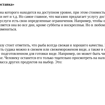
оставка»
а которого находится на доступном уровне, при этом стоимость 
нет и т.д. Но самое главное, что магазин предлагает услугу до
услуги есть свои определенные ограничения. Например, чтобы о
вляется она во все дни, кроме субботы и воскресенья. Но в люб
измениться.
зу стоит отметить, что рыба всегда свежая и хорошего качества.
ть судака можно в свежем или свежемороженом виде, а также в о
е подготовленном для готовки виде. Например, он может быть 
е. Человеку останется его только тщательно просмотреть на нали
масса других продуктов на выбор. Это: