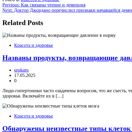
Навигация
Previous:
Как связаны чтение и деменция
Next:
Доктор Джордано перечислил признаки начавшейся демен
по
записям
Related Posts
Красота и здоровье
Названы продукты, возвращающие давл
urukaru
17.05.2025
0
Люди-гипертоники часто озадачены вопросом, что же съесть, 
здоровья. Включайте их в […]
Красота и здоровье
Обнаружены неизвестные типы клеток