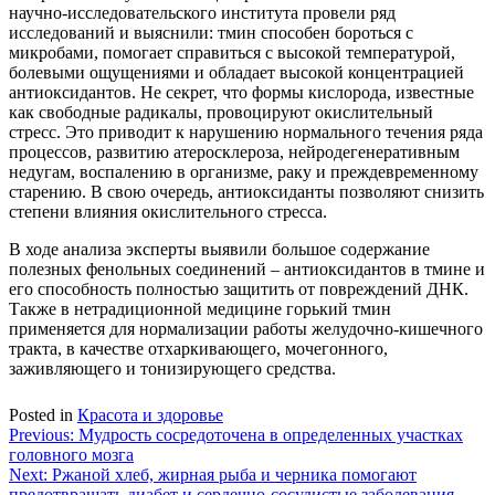
научно-исследовательского института провели ряд
исследований и выяснили: тмин способен бороться с
микробами, помогает справиться с высокой температурой,
болевыми ощущениями и обладает высокой концентрацией
антиоксидантов. Не секрет, что формы кислорода, известные
как свободные радикалы, провоцируют окислительный
стресс. Это приводит к нарушению нормального течения ряда
процессов, развитию атеросклероза, нейродегенеративным
недугам, воспалению в организме, раку и преждевременному
старению. В свою очередь, антиоксиданты позволяют снизить
степени влияния окислительного стресса.
В ходе анализа эксперты выявили большое содержание
полезных фенольных соединений – антиоксидантов в тмине и
его способность полностью защитить от повреждений ДНК.
Также в нетрадиционной медицине горький тмин
применяется для нормализации работы желудочно-кишечного
тракта, в качестве отхаркивающего, мочегонного,
заживляющего и тонизирующего средства.
Posted in
Красота и здоровье
Навигация
Previous:
Мудрость сосредоточена в определенных участках
головного мозга
по
Next:
Ржаной хлеб, жирная рыба и черника помогают
предотвращать диабет и сердечно-сосудистые заболевания