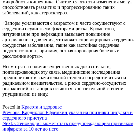
микробиоты кишечника. Считается, что эти изменения могут
способствовать развитию и прогрессированию таких
заболеваний, как атеросклероз.
«Запоры усиливаются с возрастом и часто сосуществуют с
сердечно-сосудистыми факторами риска. Кроме того,
натуживание при дефекации вызывает повышение
артериального давления, что может спровоцировать сердечно-
сосудистые заболевания, такие как застойная сердечная
недостаточность, аритмия, острая коронарная болезнь и
расслоение аорты».
Несмотря на наличие существенных доказательств,
подтверждающих эту связь, медицинские исследования
предпочитают в значительной степени сосредоточиться на
радикальном вмешательстве, а риски сердечно-сосудистых
осложнений от запоров остаются в значительной степени
упущенными из виду.
Posted in
Красота и здоровье
Навигация
Previous:
Кардиолог Ефремкин указал на признаки инсульта и
сердечного приступа
по
Next:
Стенокардия может стать предупреждающим признаком
записям
инфаркта за 10 лет до него