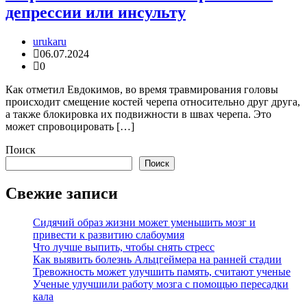
депрессии или инсульту
urukaru
06.07.2024
0
Как отметил Евдокимов, во время травмирования головы
происходит смещение костей черепа относительно друг друга,
а также блокировка их подвижности в швах черепа. Это
может спровоцировать […]
Поиск
Поиск
Свежие записи
Сидячий образ жизни может уменьшить мозг и
привести к развитию слабоумия
Что лучше выпить, чтобы снять стресс
Как выявить болезнь Альцгеймера на ранней стадии
Тревожность может улучшить память, считают ученые
Ученые улучшили работу мозга с помощью пересадки
кала