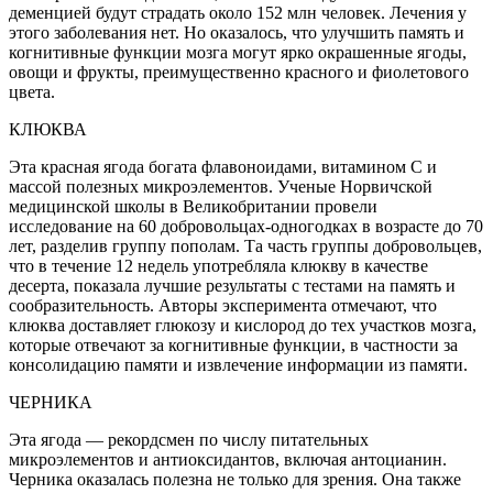
деменцией будут страдать около 152 млн человек. Лечения у
этого заболевания нет. Но оказалось, что улучшить память и
когнитивные функции мозга могут ярко окрашенные ягоды,
овощи и фрукты, преимущественно красного и фиолетового
цвета.
КЛЮКВА
Эта красная ягода богата флавоноидами, витамином С и
массой полезных микроэлементов. Ученые Норвичской
медицинской школы в Великобритании провели
исследование на 60 добровольцах-одногодках в возрасте до 70
лет, разделив группу пополам. Та часть группы добровольцев,
что в течение 12 недель употребляла клюкву в качестве
десерта, показала лучшие результаты с тестами на память и
сообразительность. Авторы эксперимента отмечают, что
клюква доставляет глюкозу и кислород до тех участков мозга,
которые отвечают за когнитивные функции, в частности за
консолидацию памяти и извлечение информации из памяти.
ЧЕРНИКА
Эта ягода — рекордсмен по числу питательных
микроэлементов и антиоксидантов, включая антоцианин.
Черника оказалась полезна не только для зрения. Она также