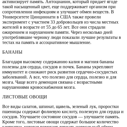
активизирует память. Антоцианин, который придает ягоде
такой насыщенный цвет, еще поддерживает организм при
сопротивлении инфекциям и улучшает обмен веществ. В
Университете Цинциннати в США также провели
эксперимент с участием 33 добровольцев из числа местных
жителей в возрасте от 55 до 65 лет. Все они страдали
ожирением и нарушением памяти. Через несколько дней
употреблявшие чернику люди показали лучшие результаты в
тестах на память и ассоциативное мышление.
БАНАНЫ
Благодаря высокому содержанию калия и магния бананы
полезны для сердца, сосудов и почек. Бананы укрепляют
иммунитет и снижают риск развития сердечно-сосудистых
заболеваний. А все, что полезно для сердца, полезно и для
мозга. Чаще всего деменция связана с возрастными
нарушениями кровоснабжения мозга.
ЛИСТОВЫЕ ОВОЩИ
Все виды салатов, шпинат, щавель, зеленый лук, проростки
пшеницы содержат фолиевую кислоту, полезную для сердца и
сосудов. Улучшаете состояние сосудов — улучшаете память.
Кроме того, листовые овощи содержат большое количество
клетчатки, которая помогает держать нормальный обмен