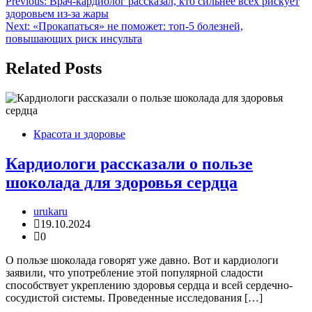
Навигация
Previous:
Врач-кардиолог рассказал, кто сильнее всех рискует
здоровьем из-за жары
по
Next:
«Прокапаться» не поможет: топ-5 болезней,
записям
повышающих риск инсульта
Related Posts
Красота и здоровье
Кардиологи рассказали о пользе
шоколада для здоровья сердца
urukaru
19.10.2024
0
О пользе шоколада говорят уже давно. Вот и кардиологи
заявили, что употребление этой популярной сладости
способствует укреплению здоровья сердца и всей сердечно-
сосудистой системы. Проведенные исследования […]