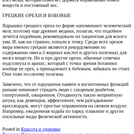
веществ и постоянный вес.
ГРЕЦКИЕ ОРЕХИ И БОБОВЫЕ
Ядрышки грецкого ореха по форме напоминают человеческий
мозг, поэтому еще древние медики, полагая, что подобное
лечится подобным, рекомендовали их пациентам для ясного
ума. И, как ни странно, попали в точку. Среди всех орехов
мира именно грецкие являются рекордсменами по
содержанию омега-3 жирных кислот и других полезных для
мозга веществ. Но и про другие орехи, обычные семечки
подсолнуха и арахис, который с точки зрения ботаники
вообще не орех, а принадлежит к бобовым, забывать не стоит.
Они тоже по-своему полезны.
Замечено, что от нарушения памяти и когнитивных функций
раньше начинают страдать люди с сахарным диабетом,
гипертонией, ожирением. Отодвинуть такую неприятную
штуку, как деменция, эффективнее, чем разгадывание
кроссвордов, могут простые упражнения на свежем воздухе.
Например, ежедневная ходьба по парку, плавание и другие
посильные виды физической активности.
Posted in
Красота и здоровье