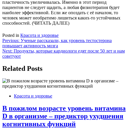
пластичность увеличивалась. Именно в этот период
пациентов не следует щадить, а любая физиотерапия будет
наиболее эффективной. Если же опоздать с её началом, то
человек может необратимо лишиться каких-то устойчивых
способностей. (ЧИТАТЬ ДАЛЕЕ)
Posted in
Красота и здоровье
Навигация
Previous:
Ученые рассказали, как уровень тестостерона
повышает активность мозга
по
Next:
Продукты, которые кардиологи едят после 50 лет и нам
записям
советуют
Related Posts
Красота и здоровье
В пожилом возрасте уровень витамина
D в организме – предиктор ухудшения
когнитивных функций