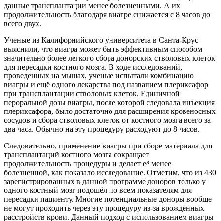
данные трансплантации менее болезненными. А их
продолжительность благодаря виагре снижается с 8 часов до
всего двух.
Ученые из Калифорнийского университета в Санта-Крус
выяснили, что виагра может быть эффективным способом
значительно более легкого сбора донорских стволовых клеток
для пересадки костного мозга. В ходе исследований,
проведенных на мышах, ученые испытали комбинацию
виагры и ещё одного лекарства под названием плериксафор
при трансплантации стволовых клеток. Единичной
пероральной дозы виагры, после которой следовала инъекция
плериксафора, было достаточно для расширения кровеносных
сосудов и сбора стволовых клеток от костного мозга всего за
два часа. Обычно на эту процедуру расходуют до 8 часов.
Следовательно, применение виагры при сборе материала для
трансплантаций костного мозга сокращает
продолжительность процедуры и делает её менее
болезненной, как показало исследование. Отметим, что из 430
зарегистрированных в данной программе доноров только у
одного костный мозг подошёл по всем показателям для
пересадки пациенту. Многие потенциальные доноры вообще
не могут проходить через эту процедуру из-за врождённых
расстройств крови. Данный подход с использованием виагры