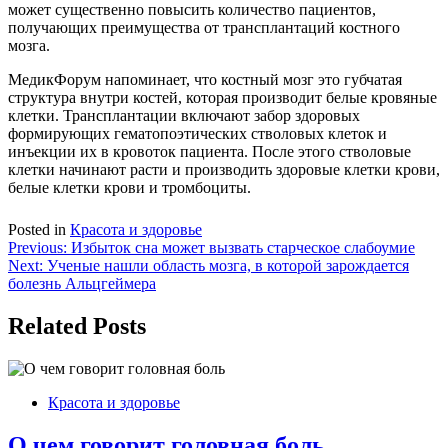
может существенно повысить количество пациентов,
получающих преимущества от трансплантаций костного
мозга.
МедикФорум напоминает, что костный мозг это губчатая
структура внутри костей, которая производит белые кровяные
клетки. Трансплантации включают забор здоровых
формирующих гематопоэтических стволовых клеток и
инъекции их в кровоток пациента. После этого стволовые
клетки начинают расти и производить здоровые клетки крови,
белые клетки крови и тромбоциты.
Posted in
Красота и здоровье
Навигация
Previous:
Избыток сна может вызвать старческое слабоумие
Next:
Ученые нашли область мозга, в которой зарождается
по
болезнь Альцгеймера
записям
Related Posts
Красота и здоровье
О чем говорит головная боль