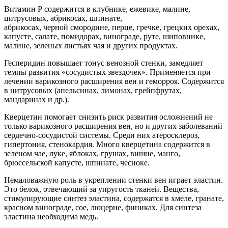
Витамин Р содержится в клубнике, ежевике, малине,
цитрусовых, абрикосах, шпинате,
абрикосах, черной смородине, перце, гречке, грецких орехах,
капусте, салате, помидорах, винограде, руте, шиповнике,
малине, зеленых листьях чая и других продуктах.
Гесперидин повышает тонус венозной стенки, замедляет
темпы развития «сосудистых звездочек». Применяется при
лечении варикозного расширения вен и геморроя. Содержится
в цитрусовых (апельсинах, лимонах, грейпфрутах,
мандаринах и др.).
Кверцетин помогает снизить риск развития осложнений не
только варикозного расширения вен, но и других заболеваний
сердечно-сосудистой системы. Среди них атеросклероз,
гипертония, стенокардия. Много кверцетина содержится в
зеленом чае, луке, яблоках, грушах, вишне, манго,
брюссельской капусте, шпинате, чесноке.
Немаловажную роль в укреплении стенки вен играет эластин.
Это белок, отвечающий за упругость тканей. Вещества,
стимулирующие синтез эластина, содержатся в хмеле, гранате,
красном винограде, сое, люцерне, финиках. Для синтеза
эластина необходима медь.