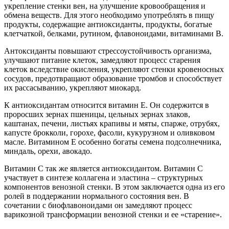
укрепление стенки вен, на улучшение кровообращения и
обмена веществ. Для этого необходимо употреблять в пищу
продукты, содержащие антиоксиданты, продукты, богатые
клетчаткой, белками, рутином, флавоноидами, витаминами В.
Антоксиданты повышают стрессоустойчивость организма,
улучшают питание клеток, замедляют процесс старения
клеток вследствие окисления, укрепляют стенки кровеносных
сосудов, предотвращают образование тромбов и способствует
их рассасыванию, укрепляют миокард.
К антиоксидантам относится витамин Е. Он содержится в
проросших зернах пшеницы, цельных зернах злаков,
каштанах, печени, листьях крапивы и мяты, спарже, отрубях,
капусте брокколи, горохе, фасоли, кукурузном и оливковом
масле. Витамином Е особенно богаты семена подсолнечника,
миндаль, орехи, авокадо.
Витамин С так же является антиоксидантом. Витамин С
участвует в синтезе коллагена и эластина – структурных
компонентов венозной стенки. В этом заключается одна из его
ролей в поддержании нормального состояния вен. В
сочетании с биофлавоноидами он замедляют процесс
варикозной трансформации венозной стенки и ее «старение».