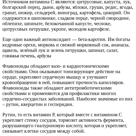
Источником витамина С являются: цитрусовые, капуста, лук,
болгарский перец, дыни, арбузы, яблоки, груши, редис, ягоды,
гранат, инжир, сельдерей, виноград, картофель, цикорий. Он
содержится в шиповнике, сладком перце, черной смородине,
облепихе, шпинате, белокочанной капусте, чесноке,
цитрусовых петрушке, укропе, молодом картофеле.
Еще один важный антиоксидант — бета-каротин. Им богаты
кедровые орехи, морковь и свежий морковный сок, ананасы,
щавель, зелёный лук и зелень петрушки, шпинат, салат,
говяжья печень, арбузы
Флавоноиды обладают вазо- и кардиотоническими
свойствами. Они оказывают тонизирующее действие на
сердце, укрепляют сердечную мышцу и улучшают
кровообращение в ней, повышают прочность капилляров.
Флавоноиды также обладают антитромботическими
свойствами и применяются для профилактики многих
сердечно-сосудистых заболеваний. Наиболее значимые из них
– рутин, кверцетин и гесперидин.
Рутин, то есть витамин Р, который вместе с витамином С
укрепляет стенку сосудов, тормозит активность фермента,
разрушающего гиалуроновую кислоту, которая и укрепляет,
связывает клетки сосудов между собой.