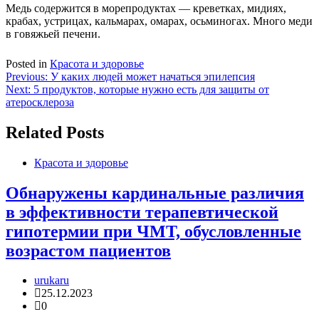
Медь содержится в морепродуктах — креветках, мидиях,
крабах, устрицах, кальмарах, омарах, осьминогах. Много меди
в говяжьей печени.
Posted in
Красота и здоровье
Навигация
Previous:
У каких людей может начаться эпилепсия
Next:
5 продуктов, которые нужно есть для защиты от
по
атеросклероза
записям
Related Posts
Красота и здоровье
Обнаружены кардинальные различия
в эффективности терапевтической
гипотермии при ЧМТ, обусловленные
возрастом пациентов
urukaru
25.12.2023
0