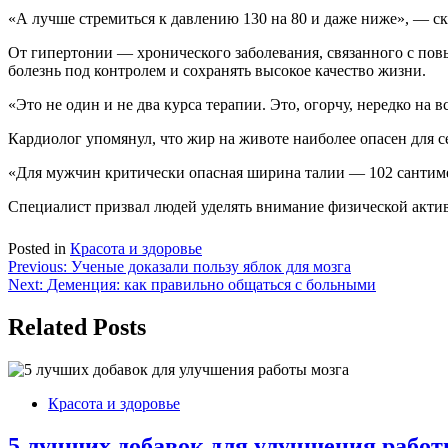
«А лучше стремиться к давлению 130 на 80 и даже ниже», — ск
От гипертонии — хронического заболевания, связанного с по
болезнь под контролем и сохранять высокое качество жизни.
«Это не один и не два курса терапии. Это, огорчу, нередко на
Кардиолог упомянул, что жир на животе наиболее опасен для с
«Для мужчин критически опасная ширина талии — 102 сантиме
Специалист призвал людей уделять внимание физической активн
Posted in
Красота и здоровье
Навигация
Previous:
Ученые доказали пользу яблок для мозга
Next:
Деменция: как правильно общаться с больными
по
записям
Related Posts
Красота и здоровье
5 лучших добавок для улучшения работ