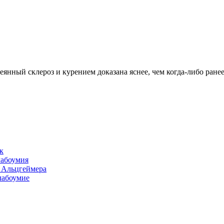
сеянный склероз и курением доказана яснее, чем когда-либо ран
к
лабоумия
и Альцгеймера
лабоумие