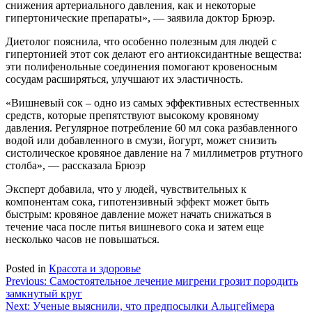
снижения артериального давления, как и некоторые
гипертонические препараты», — заявила доктор Брюэр.
Диетолог пояснила, что особенно полезным для людей с
гипертонией этот сок делают его антиоксидантные вещества:
эти полифенольные соединения помогают кровеносным
сосудам расширяться, улучшают их эластичность.
«Вишневый сок – одно из самых эффективных естественных
средств, которые препятствуют высокому кровяному
давления. Регулярное потребление 60 мл сока разбавленного
водой или добавленного в смузи, йогурт, может снизить
систолическое кровяное давление на 7 миллиметров ртутного
столба», — рассказала Брюэр
Эксперт добавила, что у людей, чувствительных к
компонентам сока, гипотензивный эффект может быть
быстрым: кровяное давление может начать снижаться в
течение часа после питья вишневого сока и затем еще
несколько часов не повышаться.
Posted in
Красота и здоровье
Навигация
Previous:
Самостоятельное лечение мигрени грозит породить
замкнутый круг
по
Next:
Ученые выяснили, что предпосылки Альцгеймера