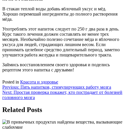
В стакан теплой воды добавь яблочный уксус и мёд.
Хорошо перемешай ингредиенты до полного растворения
мёда.
Употреблять этот напиток следует по 250 г два раза в день.
Курс такого лечения должен составлять не менее трех
месяцев. Необычайно полезно сочетание мёда и яблочного
уксуса для людей, страдающих лишним весом. Если
принимать целебное средство длительный период, заметно
улучшится работа желудка и пищеварительного тракта.
Займись восстановлением своего здоровья и поделись
рецептом этого напитка с друзьями!
Posted in
Красота и здоровье
Навигация
Previous:
Пять напитков, стимулирующих работу мозга
Next:
Простая проверка покажет, кто пострадает от болезней
по
головного мозга
записям
Related Posts