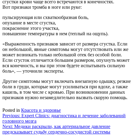
сгустки крови чаще всего встречаются в конечностях.
Вот признаки тромба в ноге или руке:
пульсирующая или схваткообразная боль,
опухание в месте сгустка,
покраснение этого участка,
повышение температуры в нем (теплый на ощупь).
«Выраженность признаков зависит от размера сгустка. Если
он небольшой, явные симптомы могут отсутствовать или же
может возникать только небольшой отек без особой боли.
Если сгусток отличается большим размером, опухнуть может
вся конечность, и вы при этом будете испытывать сильную
боль», — уточнили эксперты.
Другие симптомы могут включать внезапную одышку, резкие
боли в груди, которые могут усиливаться при вдохе, а также
кашель, в том числе с кровью. При возникновении данных
признаков нужно незамедлительно вызвать скорую помощь.
Posted in
Красота и здоровье
Навигация
Previous:
Expert Clinics: диагностика и лечение заболеваний
головного мозга
по
Next:
Медики раскрыли, как артериальное давление
записям
предсказывает судьбу сердечно-сосудистой системы