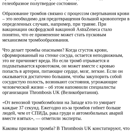
гелеобразное полутвердое состояние.
Образование тромбов связано с процессом свертывания крови
– это необходимо для предотвращения большой кровопотери в
определенных случаях, например, при травме. При
вакцинации оксфордской вакциной AstraZeneca стало
понятно, что ее применение может стать пусковым
механизмом тромбообразования.
Что делает тромбы опасными? Когда сгусток крови,
сформированный на стенке сосуда, остается неподвижным,
это не причиняет вреда. Но если тромб отрывается и
подхватывается кровотоком, он может вместе с кровью
попасть в артерии, питающие сердце, мозг, легкие. Если он
оказывается достаточно большим, чтобы закупорить собой
сосудистую полость, возникают состояния, угрожающие
человеческой жизни – об этом напомнили специалисты
организации Thrombosis UK (Великобритания).
«От венозной тромбоэмболии на Западе кто-то умирает
каждые 37 секунд. Ежегодно из-за тромбов гибнет больше
людей, чем от СПИДа, рака груди и автомобильных аварий
вместе взятых», — отметили эксперты.
Каковы признаки тромба? В Thrombosis UK констатируют, что