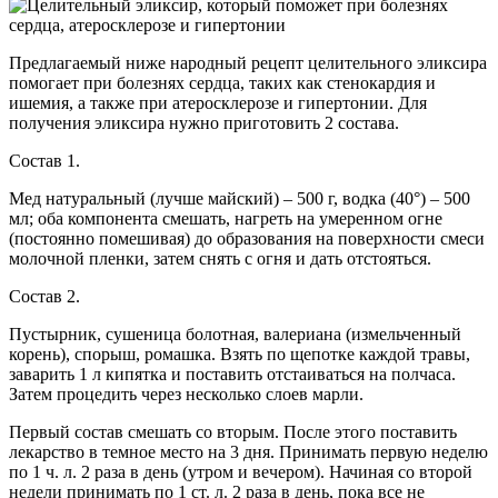
Предлагаемый ниже народный рецепт целительного эликсира
помогает при болезнях сердца, таких как стенокардия и
ишемия, а также при атеросклерозе и гипертонии. Для
получения эликсира нужно приготовить 2 состава.
Состав 1.
Мед натуральный (лучше майский) – 500 г, водка (40°) – 500
мл; оба компонента смешать, нагреть на умеренном огне
(постоянно помешивая) до образования на поверхности смеси
молочной пленки, затем снять с огня и дать отстояться.
Состав 2.
Пустырник, сушеница болотная, валериана (измельченный
корень), спорыш, ромашка. Взять по щепотке каждой травы,
заварить 1 л кипятка и поставить отстаиваться на полчаса.
Затем процедить через несколько слоев марли.
Первый состав смешать со вторым. После этого поставить
лекарство в темное место на 3 дня. Принимать первую неделю
по 1 ч. л. 2 раза в день (утром и вечером). Начиная со второй
недели принимать по 1 ст. л. 2 раза в день, пока все не