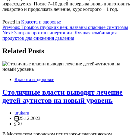
израсходуется. После 7–10 дней перерыва вновь приготовить
лекарство и продолжать лечение, курс которого – 1 год.
Posted in
Красота и здоровье
Навигация
Previous:
Тромбоз глубоких вен: названы опасные симптомы
Next:
Завтрак против гипертонии. Лучшая комбинация
по
продуктов для снижения давления
записям
Related Posts
Красота и здоровье
Столичные власти выводят лечение
детей-аутистов на новый уровень
urukaru
25.12.2023
0
В Московском городском психолого-педагогическом