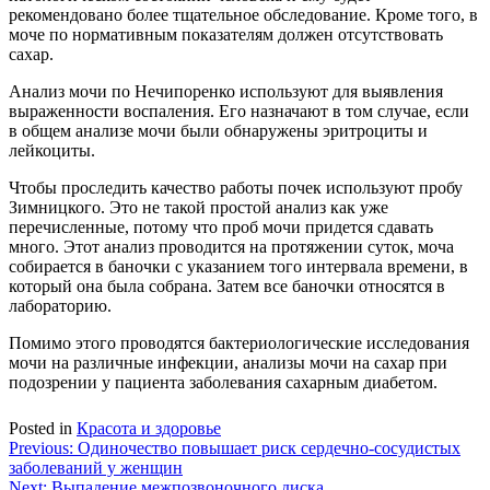
рекомендовано более тщательное обследование. Кроме того, в
моче по нормативным показателям должен отсутствовать
сахар.
Анализ мочи по Нечипоренко используют для выявления
выраженности воспаления. Его назначают в том случае, если
в общем анализе мочи были обнаружены эритроциты и
лейкоциты.
Чтобы проследить качество работы почек используют пробу
Зимницкого. Это не такой простой анализ как уже
перечисленные, потому что проб мочи придется сдавать
много. Этот анализ проводится на протяжении суток, моча
собирается в баночки с указанием того интервала времени, в
который она была собрана. Затем все баночки относятся в
лабораторию.
Помимо этого проводятся бактериологические исследования
мочи на различные инфекции, анализы мочи на сахар при
подозрении у пациента заболевания сахарным диабетом.
Posted in
Красота и здоровье
Навигация
Previous:
Одиночество повышает риск сердечно-сосудистых
заболеваний у женщин
по
Next:
Выпадение межпозвоночного диска