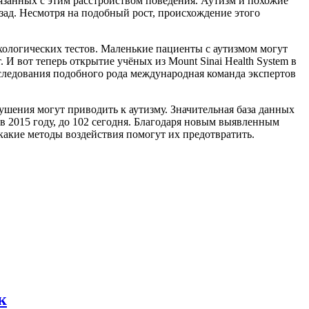
вязанных с этим расстройством поведения. Аутизм и похожие
азад. Несмотря на подобный рост, происхождение этого
ологических тестов. Маленькие пациенты с аутизмом могут
 И вот теперь открытие учёных из Mount Sinai Health System в
следования подобного рода международная команда экспертов
ушения могут приводить к аутизму. Значительная база данных
 2015 году, до 102 сегодня. Благодаря новым выявленным
 какие методы воздействия помогут их предотвратить.
к