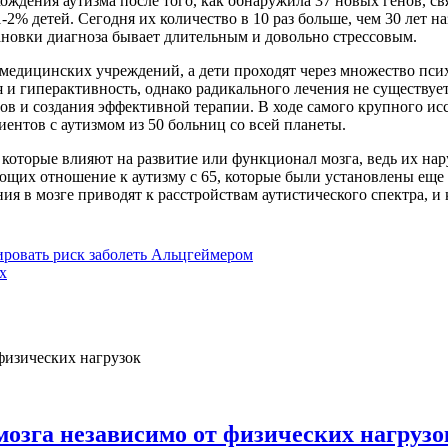
ождения аутизма после того, как обнаружила 37 новых генов, с
-2% детей. Сегодня их количество в 10 раз больше, чем 30 лет н
тановки диагноза бывает длительным и довольно стрессовым.
медицинских учреждений, а дети проходят через множество псих
 и гиперактивность, однако радикального лечения не существует.
в и создания эффективной терапии. В ходе самого крупного ис
иентов с аутизмом из 50 больниц со всей планеты.
которые влияют на развитие или функционал мозга, ведь их нар
щих отношение к аутизму с 65, которые были установлены еще в
ия в мозге приводят к расстройствам аутистического спектра, и
ровать риск заболеть Альцгеймером
х
мозга независимо от физических нагрузо