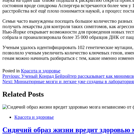
Наука на один шаг ближе подошла к раскрытию секрета происх
состояния вроде синдрома Аспергера встречаются более чем у 1
расстройства всё ещё плохо понимается наукой, а процесс пос
Семьи часто вынуждены посещать большое количество разных 
получать лекарства для контроля таких симптомов, как агрессия
Нью-Йорке открывает возможности для проведения новых тесто
собрала и проанализировала более 35 000 образцов ДНК от пац
Ученым удалось идентифицировать 102 генетические мутации, 
позволило ученым увеличить количество ключевых генов, имею
генам можно начинать разбираться с тем, какие именно изменен
Posted in
Красота и здоровье
Навигация
Previous:
Ученый Конрад Бейройтер рассказывает как минимизи
Next:
Миниатюрные мозги и легкие уже созданы в лаборатория
по
записям
Related Posts
Красота и здоровье
Сидячий образ жизни вредит здоровью 