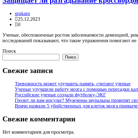
Защищает ли разгадывание кроссвордов
urukaru
25.12.2023
0
Ученые, обеспокоенные ростом заболеваемости деменцией, рек
исследований показывают, что такие упражнения помогают не
Поиск
Поиск
Свежие записи
Тревожность может улучшить память, считают ученые
Ученые улучшили работу мозга с помощью пересадки кал
Российские ученые создали футболку-ЭКГ
Грозит ли вам инсульт? Мужчины-зауральцы проверят сво
Врачи назвали 5 убийственных для клеток мозга привыче
Свежие комментарии
Нет комментариев для просмотра.