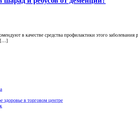
 шарад и ребусов от деменции?
омендуют в качестве средства профилактики этого заболевания 
 […]
а
е здоровье в торговом центре
к