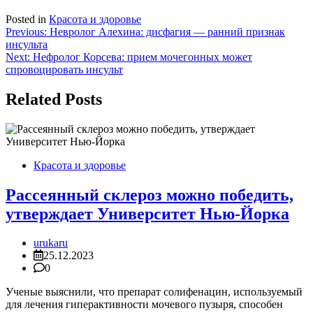
Posted in
Красота и здоровье
Навигация
Previous:
Невролог Алехина: дисфагия — ранний признак
инсульта
по
Next:
Нефролог Корсева: прием мочегонных может
записям
спровоцировать инсульт
Related Posts
Красота и здоровье
Рассеянный склероз можно победить,
утверждает Университет Нью-Йорка
urukaru
25.12.2023
0
Ученые выяснили, что препарат солифенацин, используемый
для лечения гиперактивности мочевого пузыря, способен