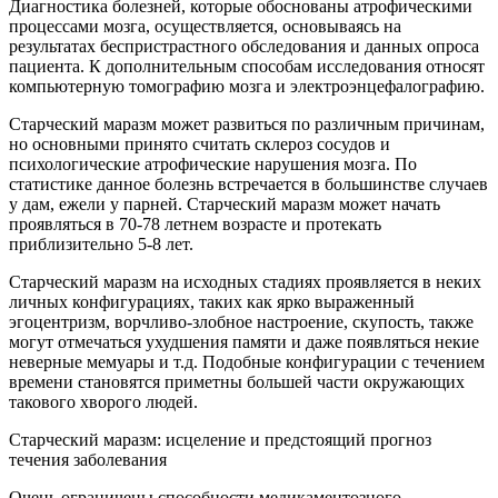
Диагностика болезней, которые обоснованы атрофическими
процессами мозга, осуществляется, основываясь на
результатах беспристрастного обследования и данных опроса
пациента. К дополнительным способам исследования относят
компьютерную томографию мозга и электроэнцефалографию.
Старческий маразм может развиться по различным причинам,
но основными принято считать склероз сосудов и
психологические атрофические нарушения мозга. По
статистике данное болезнь встречается в большинстве случаев
у дам, ежели у парней. Старческий маразм может начать
проявляться в 70-78 летнем возрасте и протекать
приблизительно 5-8 лет.
Старческий маразм на исходных стадиях проявляется в неких
личных конфигурациях, таких как ярко выраженный
эгоцентризм, ворчливо-злобное настроение, скупость, также
могут отмечаться ухудшения памяти и даже появляться некие
неверные мемуары и т.д. Подобные конфигурации с течением
времени становятся приметны большей части окружающих
такового хворого людей.
Старческий маразм: исцеление и предстоящий прогноз
течения заболевания
Очень ограничены способности медикаментозного