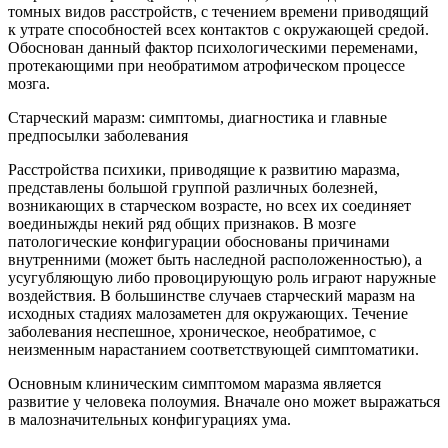
томных видов расстройств, с течением времени приводящий
к утрате способностей всех контактов с окружающей средой.
Обоснован данный фактор психологическими переменами,
протекающими при необратимом атрофическом процессе
мозга.
Старческий маразм: симптомы, диагностика и главные
предпосылки заболевания
Расстройства психики, приводящие к развитию маразма,
представлены большой группой различных болезней,
возникающих в старческом возрасте, но всех их соединяет
воединыжды некий ряд общих признаков. В мозге
патологические конфигурации обоснованы причинами
внутренними (может быть наследной расположенностью), а
усугубляющую либо провоцирующую роль играют наружные
воздействия. В большинстве случаев старческий маразм на
исходных стадиях малозаметен для окружающих. Течение
заболевания неспешное, хроническое, необратимое, с
неизменным нарастанием соответствующей симптоматики.
Основным клиническим симптомом маразма является
развитие у человека полоумия. Вначале оно может выражаться
в малозначительных конфигурациях ума.