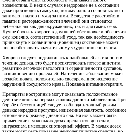
воздействия. В неких случаях нездоровые не в состоянии
даже производить самоуход, потому одно из основных мест
занимают надзор и уход за ними. Вследствие расстройств
памяти и расторможенности влечений они становятся
небезопасны как для окружающих, так и для самих себя.
Лучше бросить хворого в домашней обстановке и обеспечить
ему, конечно, соответственный уход, так как необходимость
привыкнуть к больничной (новейшей) обстановке может
поспособствовать значительному ухудшению состояния.
Хворого следует подталкивать к наибольшей активности в
течение денька, это будет препятствовать потере аппетита,
развитию легочной патологии и ограниченности суставов,
возникновению пролежней. На течение заболевания может
воздействовать положительно своевременное исцеление
нарушений сосудистого нрава. Показана витаминотерапия.
Препараты ноотропные могут оказывать положительное
действие лишь на первых стадиях данного заболевания. При
борьбе с бессонницей следует соблюдать точный режим
денька: нередкие прогулки, неизменная занятость, особенное
отношение к режиму дневного сна. На ночь может быть
применение в маленьких дозах препаратов диазепам,
нитразепам, имеющих снотворный эффект. В малых дозах
также могут быть показаны нейролептические средства, но