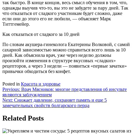
так быстро. В конце концов, весь смысл обучения в том, что,
однажды выучив что-то, вы это не забудете за пару дней. Так
что отказаться от сладкого участникам будет сложно, даже
если они до этого его не любили, — объясняет Марк
Титтгемейер.
Как отказаться от сладкого за 10 дней
По словам акушера-гинеколога Екатерины Волковой, с самой
сахарной зависимостью можно справиться всего лишь за 10
дней. Как объяснила врач, уже через неделю должны
произойти изменения в структуре вкусовых «сладких»
рецепторов, а через 3 недели — появиться «первые зачатки»
привычки обходиться без конфет.
Posted in
Красота и здоровье
Навигация
Previous:
Врач Мясников: многие представления об инсульте
являются заблуждением
по
Next:
Снижает давление, сохраняет память и еще 5
записям
замечательных свойств болгарского перца
Related Posts