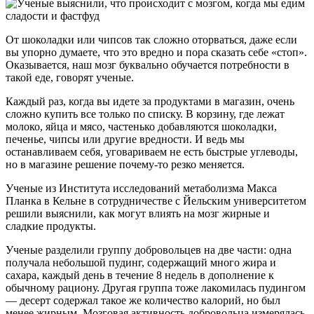
От шоколадки или чипсов так сложно оторваться, даже если
вы упорно думаете, что это вредно и пора сказать себе «стоп».
Оказывается, наш мозг буквально обучается потребности в
такой еде, говорят ученые.
Каждый раз, когда вы идете за продуктами в магазин, очень
сложно купить все только по списку. В корзину, где лежат
молоко, яйца и мясо, частенько добавляются шоколадки,
печенье, чипсы или другие вредности. И ведь мы
останавливаем себя, уговариваем не есть быстрые углеводы,
но в магазине решение почему-то резко меняется.
Ученые из Института исследований метаболизма Макса
Планка в Кельне в сотрудничестве с Йельским университетом
решили выяснили, как могут влиять на мозг жирные и
сладкие продукты.
Ученые разделили группу добровольцев на две части: одна
получала небольшой пудинг, содержащий много жира и
сахара, каждый день в течение 8 недель в дополнение к
обычному рациону. Другая группа тоже лакомилась пудингом
— десерт содержал такое же количество калорий, но был
менее жирным. Мозговая активность добровольца измерялась