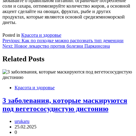
забывайте о правильном питании: ограничьте потребление
соли и сахара, оптимизируйте количество жиров, а основной
акцент сделайте на овощах, фруктах, рыбе и других
продуктах, которые являются основой средиземноморской
диеты.
Posted in
Красота и здоровье
Навигация
Previous:
Как по походке можно распознать тип деменции
Next:
Новое лекарство против болезни Паркинсона
по
записям
Related Posts
Красота и здоровье
3 заболевания, которые маскируются
под вегетососудистую дистонию
urukaru
25.02.2025
0