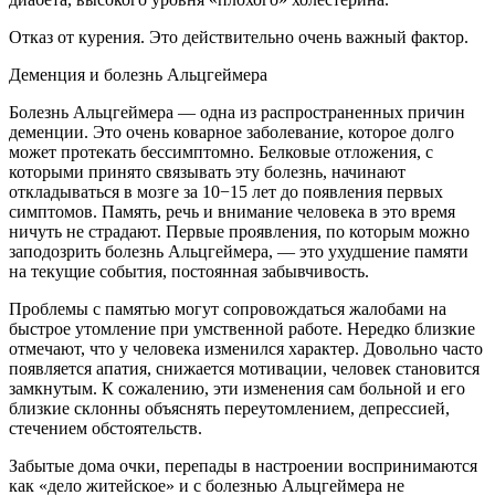
Отказ от курения. Это действительно очень важный фактор.
Деменция и болезнь Альцгеймера
Болезнь Альцгеймера — одна из распространенных причин
деменции. Это очень коварное заболевание, которое долго
может протекать бессимптомно. Белковые отложения, с
которыми принято связывать эту болезнь, начинают
откладываться в мозге за 10−15 лет до появления первых
симптомов. Память, речь и внимание человека в это время
ничуть не страдают. Первые проявления, по которым можно
заподозрить болезнь Альцгеймера, — это ухудшение памяти
на текущие события, постоянная забывчивость.
Проблемы с памятью могут сопровождаться жалобами на
быстрое утомление при умственной работе. Нередко близкие
отмечают, что у человека изменился характер. Довольно часто
появляется апатия, снижается мотивации, человек становится
замкнутым. К сожалению, эти изменения сам больной и его
близкие склонны объяснять переутомлением, депрессией,
стечением обстоятельств.
Забытые дома очки, перепады в настроении воспринимаются
как «дело житейское» и с болезнью Альцгеймера не