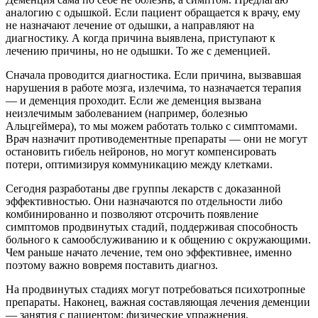
аналогию с одышкой. Если пациент обращается к врачу, ему
не назначают лечение от одышки, а направляют на
диагностику. А когда причина выявлена, приступают к
лечению причины, но не одышки. То же с деменцией.
Сначала проводится диагностика. Если причина, вызвавшая
нарушения в работе мозга, излечима, то назначается терапия
— и деменция проходит. Если же деменция вызвана
неизлечимым заболеванием (например, болезнью
Альцгеймера), то мы можем работать только с симптомами.
Врач назначит противодементные препараты — они не могут
остановить гибель нейронов, но могут компенсировать
потери, оптимизируя коммуникацию между клетками.
Сегодня разработаны две группы лекарств с доказанной
эффективностью. Они назначаются по отдельности либо
комбинированно и позволяют отсрочить появление
симптомов продвинутых стадий, поддерживая способность
больного к самообслуживанию и к общению с окружающими.
Чем раньше начато лечение, тем оно эффективнее, именно
поэтому важно вовремя поставить диагноз.
На продвинутых стадиях могут потребоваться психотропные
препараты. Наконец, важная составляющая лечения деменции
— занятия с пациентом: физические упражнения,