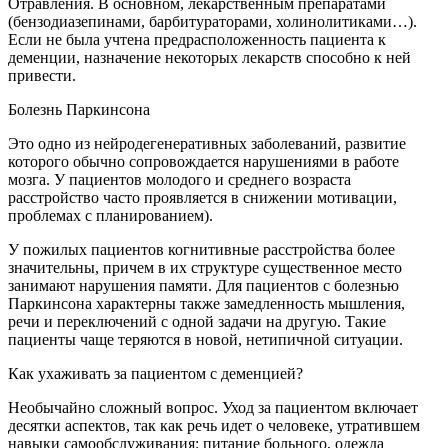
Отравления. В основном, лекарственным препаратами
(бензодиазепинами, барбитураторами, холинолитиками…).
Если не была учтена предрасположенность пациента к
деменции, назначение некоторых лекарств способно к ней
привести.
Болезнь Паркинсона
Это одно из нейродегенеративных заболеваний, развитие
которого обычно сопровождается нарушениями в работе
мозга. У пациентов молодого и среднего возраста
расстройство часто проявляется в снижении мотивации,
проблемах с планированием).
У пожилых пациентов когнитивные расстройства более
значительны, причем в их структуре существенное место
занимают нарушения памяти. Для пациентов с болезнью
Паркинсона характерны также замедленность мышления,
речи и переключений с одной задачи на другую. Такие
пациенты чаще теряются в новой, нетипичной ситуации.
Как ухаживать за пациентом с деменцией?
Необычайно сложный вопрос. Уход за пациентом включает
десятки аспектов, так как речь идет о человеке, утратившем
навыки самообслуживания: питание больного, одежда