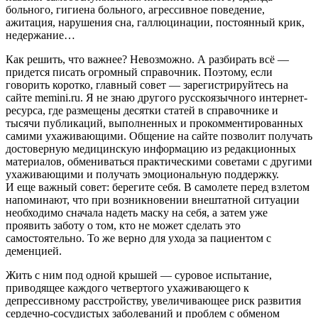
больного, гигиена больного, агрессивное поведение,
ажитация, нарушения сна, галлюцинации, постоянный крик,
недержание…
Как решить, что важнее? Невозможно. А разбирать всё —
придется писать огромный справочник. Поэтому, если
говорить коротко, главный совет — зарегистрируйтесь на
сайте memini.ru. Я не знаю другого русскоязычного интернет-
ресурса, где размещены десятки статей в справочнике и
тысячи публикаций, выполненных и прокомментированных
самими ухаживающими. Общение на сайте позволит получать
достоверную медицинскую информацию из редакционных
материалов, обмениваться практическими советами с другими
ухаживающими и получать эмоциональную поддержку.
И еще важный совет: берегите себя. В самолете перед взлетом
напоминают, что при возникновении внештатной ситуации
необходимо сначала надеть маску на себя, а затем уже
проявить заботу о том, кто не может сделать это
самостоятельно. То же верно для ухода за пациентом с
деменцией.
Жить с ним под одной крышей — суровое испытание,
приводящее каждого четвертого ухаживающего к
депрессивному расстройству, увеличивающее риск развития
сердечно-сосудистых заболеваний и проблем с обменом