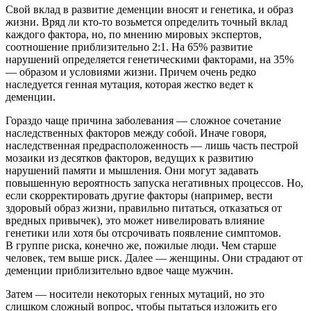
Свой вклад в развитие деменции вносят и генетика, и образ
жизни. Вряд ли кто-то возьмется определить точный вклад
каждого фактора, но, по мнению мировых экспертов,
соотношение приблизительно 2:1. На 65% развитие
нарушений определяется генетическими факторами, на 35%
— образом и условиями жизни. Причем очень редко
наследуется генная мутация, которая жестко ведет к
деменции.
Гораздо чаще причина заболевания — сложное сочетание
наследственных факторов между собой. Иначе говоря,
наследственная предрасположенность — лишь часть пестрой
мозаики из десятков факторов, ведущих к развитию
нарушений памяти и мышления. Они могут задавать
повышенную вероятность запуска негативных процессов. Но,
если скорректировать другие факторы (например, вести
здоровый образ жизни, правильно питаться, отказаться от
вредных привычек), это может нивелировать влияние
генетики или хотя бы отсрочивать появление симптомов.
В группе риска, конечно же, пожилые люди. Чем старше
человек, тем выше риск. Далее — женщины. Они страдают от
деменции приблизительно вдвое чаще мужчин.
Затем — носители некоторых генных мутаций, но это
слишком сложный вопрос, чтобы пытаться изложить его