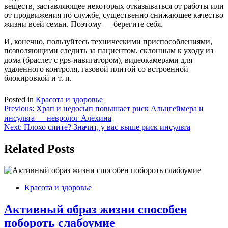
веществ, заставляющее некоторых отказываться от работы или
от продвижения по службе, существенно снижающее качество
жизни всей семьи. Поэтому — берегите себя.
И, конечно, пользуйтесь техническими приспособлениями,
позволяющими следить за пациентом, склонным к уходу из
дома (браслет с gps-навигатором), видеокамерами для
удаленного контроля, газовой плитой со встроенной
блокировкой и т. п.
Posted in
Красота и здоровье
Навигация
Previous:
Храп и недосып повышает риск Альцгеймера и
инсульта — невролог Алехина
по
Next:
Плохо спите? Значит, у вас выше риск инсульта
записям
Related Posts
Красота и здоровье
Активный образ жизни способен
побороть слабоумие