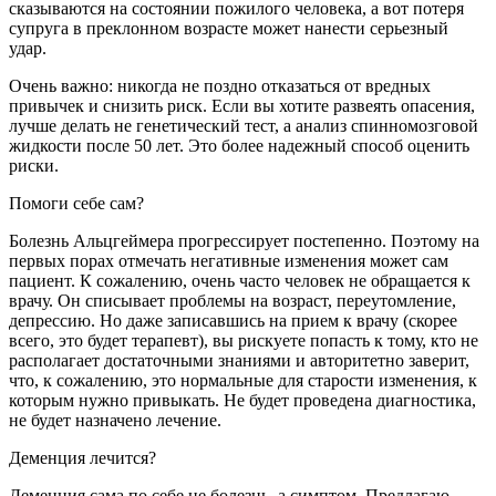
сказываются на состоянии пожилого человека, а вот потеря
супруга в преклонном возрасте может нанести серьезный
удар.
Очень важно: никогда не поздно отказаться от вредных
привычек и снизить риск. Если вы хотите развеять опасения,
лучше делать не генетический тест, а анализ спинномозговой
жидкости после 50 лет. Это более надежный способ оценить
риски.
Помоги себе сам?
Болезнь Альцгеймера прогрессирует постепенно. Поэтому на
первых порах отмечать негативные изменения может сам
пациент. К сожалению, очень часто человек не обращается к
врачу. Он списывает проблемы на возраст, переутомление,
депрессию. Но даже записавшись на прием к врачу (скорее
всего, это будет терапевт), вы рискуете попасть к тому, кто не
располагает достаточными знаниями и авторитетно заверит,
что, к сожалению, это нормальные для старости изменения, к
которым нужно привыкать. Не будет проведена диагностика,
не будет назначено лечение.
Деменция лечится?
Деменция сама по себе не болезнь, а симптом. Предлагаю