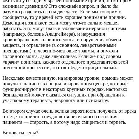
«Есть ли у сегодня у врачей понимание причин, по которым
возникает деменция? Это сложный вопрос, и было бы
разумно разделить его на две части. Если мы говорим о
сообществе, то у врачей есть хорошее понимание причин.
Деменция возникает, если мозгу что-то сильно мешает
работать. Это могут быть и заболевания нервной системы
(например, болезнь Альцгеймера), и нарушения
кровообращения головного мозга, и нарушения обмена
веществ, и отравление (в основном, лекарственными
препаратами), и черепно-мозговые травмы, и опухоли
головного мозга, даже алкоголизм. Если же под словом
«врачи» понимать каждого отдельного представителя этой
почтенной профессии, то ответ будет отрицательный.
Насколько качественную, на мировом уровне, помощь может
получить пациент в специализированном центре, которые
функционируют в некоторых крупных городах, настолько
безнадежной может оказаться ситуация при обращении к
участковому терапевту, неврологу или психиатру.
Во втором случае очень велика вероятность получить от врача
ответ, что причина неудовлетворительного состояния
пациента — старость, а потому надо смириться и терпеть.
Виноваты гены?