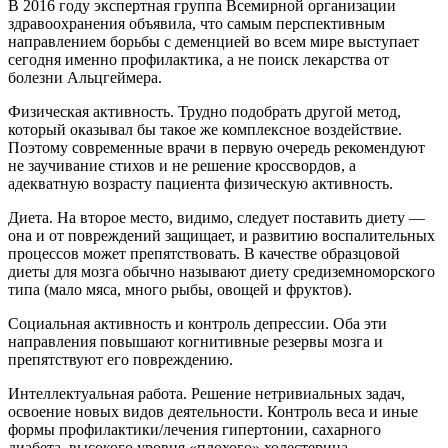
В 2016 году экспертная группа Всемирной организации
здравоохранения объявила, что самым перспективным
направлением борьбы с деменцией во всем мире выступает
сегодня именно профилактика, а не поиск лекарства от
болезни Альцгеймера.
Физическая активность. Трудно подобрать другой метод,
который оказывал бы такое же комплексное воздействие.
Поэтому современные врачи в первую очередь рекомендуют
не заучивание стихов и не решение кроссвордов, а
адекватную возрасту пациента физическую активность.
Диета. На второе место, видимо, следует поставить диету —
она и от повреждений защищает, и развитию воспалительных
процессов может препятствовать. В качестве образцовой
диеты для мозга обычно называют диету средиземноморского
типа (мало мяса, много рыбы, овощей и фруктов).
Социальная активность и контроль депрессии. Оба эти
направления повышают когнитивные резервы мозга и
препятствуют его повреждению.
Интеллектуальная работа. Решение нетривиальных задач,
освоение новых видов деятельности. Контроль веса и иные
формы профилактики/лечения гипертонии, сахарного
диабета, высокого уровня «плохого» холестерина.